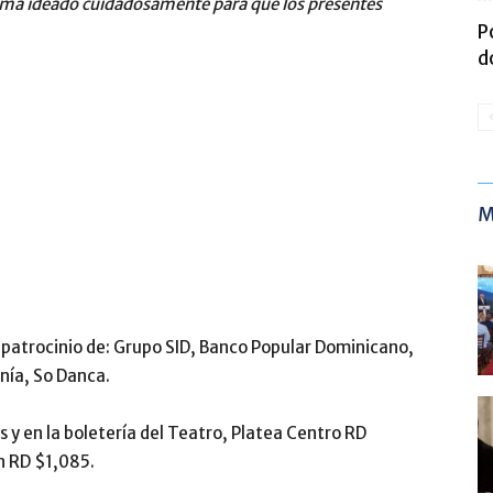
ama ideado cuidadosamente para que los presentes
P
d
M
el patrocinio de: Grupo SID, Banco Popular Dominicano,
nía, So Danca.
s y en la boletería del Teatro, Platea Centro RD
n RD $1,085.