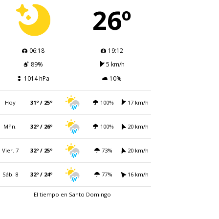
26º
06:18
19:12
89%
5 km/h
1014 hPa
10%
Hoy
31º / 25º
100%
17 km/h
Mñn.
32º / 26º
100%
20 km/h
Vier. 7
32º / 25º
73%
20 km/h
Sáb. 8
32º / 24º
77%
16 km/h
El tiempo en Santo Domingo