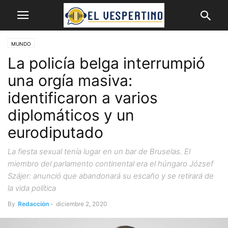
MUNDO
La policía belga interrumpió
una orgía masiva:
identificaron a varios
diplomáticos y un
eurodiputado
La fiesta sexual tenía lugar en un bar de Bruselas. El
miembro del parlamento continental era el húngaro József
Szájer: anunció que abandonará su escaño y se retirará de
la vida política
By
Redacción
-
diciembre 2, 2020