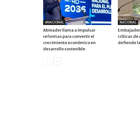
#NACIONAL
NACIONAL
Abinader llama a impulsar
Embajadora
reformas para convertir el
críticas de
crecimiento económico en
defiende la
desarrollo sostenible