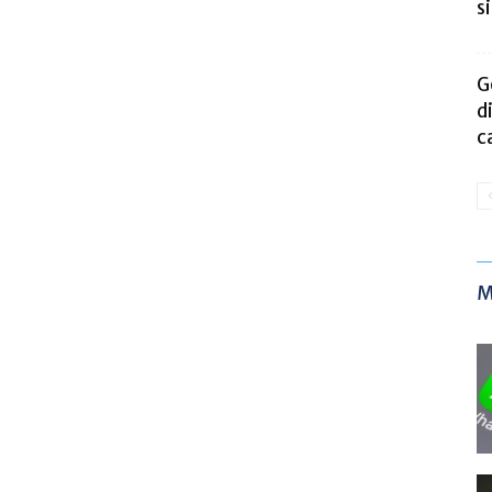
s
G
d
c
M