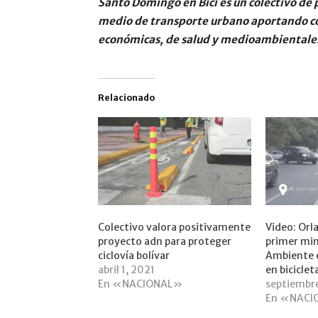
Santo Domingo en Bici es un colectivo de 
medio de transporte urbano aportando con 
económicas, de salud y medioambientales 
Relacionado
Colectivo valora positivamente
Video: Orl
proyecto adn para proteger
primer min
ciclovía bolívar
Ambiente e
abril 1, 2021
en biciclet
En «NACIONAL»
septiembr
En «NACI