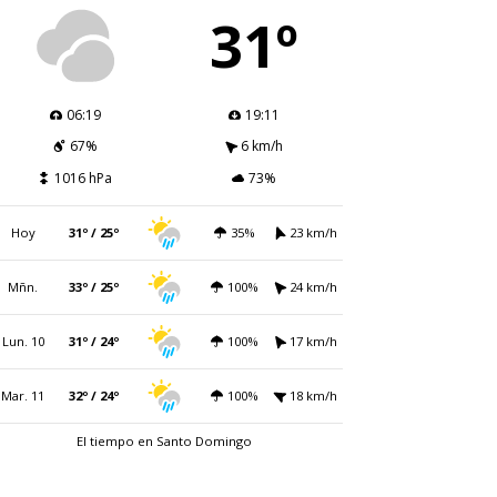
31º
06:19
19:11
67%
6 km/h
1016 hPa
73%
Hoy
31º / 25º
35%
23 km/h
Mñn.
33º / 25º
100%
24 km/h
Lun. 10
31º / 24º
100%
17 km/h
Mar. 11
32º / 24º
100%
18 km/h
El tiempo en Santo Domingo