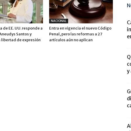
N
NACIONAL
C
 de EE. UU. responde a
Entra en vigencia el nuevo Código
i
 Aneudys Santos y
Penal, pero las reformas a 27
e
 libertad de expresión
artículos aún no aplican
Q
c
y
G
d
c
A