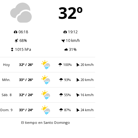
32º
06:18
19:12
68%
10 km/h
1015 hPa
31%
Hoy
32º / 26º
100%
20 km/h
Mñn.
33º / 26º
93%
20 km/h
Sáb. 8
32º / 24º
55%
16 km/h
Dom. 9
33º / 24º
87%
24 km/h
El tiempo en Santo Domingo