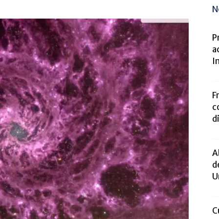
N
P
a
I
F
c
d
A
d
U
C