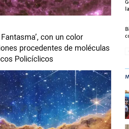
G
l
B
a Fantasma’, con un color
c
iones procedentes de moléculas
os Policíclicos
M