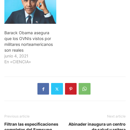
Barack Obama asegura
que los OVNIs vistos por
militares norteamericanos
son reales
junio 4, 2021
En «CIENCIA»
Previous article
Next article
Filtran las especificaciones
Abinader inaugura un centro
completas del Samsung
de salud y reitera