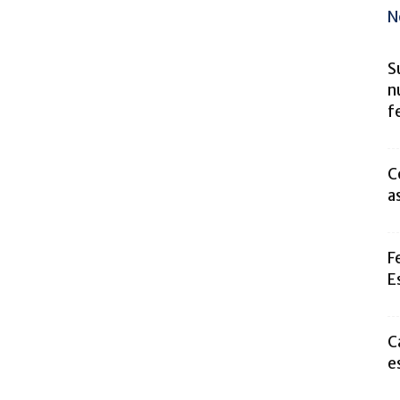
N
S
n
f
C
a
F
E
C
e