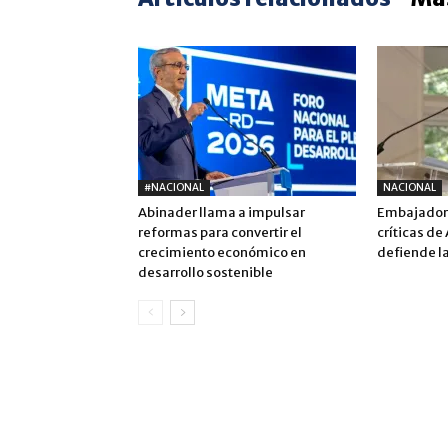
#NACIONAL
NACIONAL
Abinader llama a impulsar
Embajadora
reformas para convertir el
críticas de
crecimiento económico en
defiende la
desarrollo sostenible