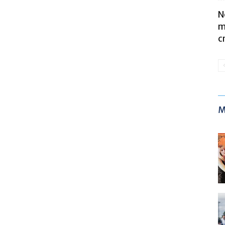
N
m
c
M