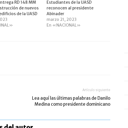
entrega RD 148 MM
Estudiantes de la UASD
nstrucción de nuevos
reconocen al presidente
edificios de la UASD
Abinader
2023
marzo 21, 2023
ONAL»
En «NACIONAL»
Artículo siguiente
Lea aquí las últimas palabras de Danilo
Medina como presidente dominicano
 del autor