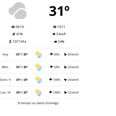
31º
06:19
19:11
61%
3 km/h
1017 hPa
34%
Hoy
33º / 25º
65%
23 km/h
Mñn.
33º / 25º
52%
22 km/h
Dom. 9
34º / 24º
100%
23 km/h
Lun. 10
30º / 23º
100%
12 km/h
El tiempo en Santo Domingo