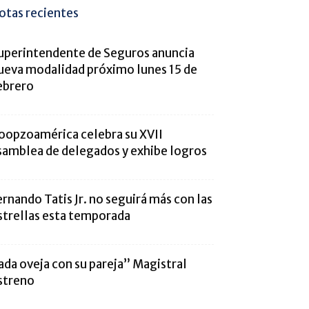
otas recientes
uperintendente de Seguros anuncia
ueva modalidad próximo lunes 15 de
ebrero
oopzoamérica celebra su XVII
samblea de delegados y exhibe logros
ernando Tatis Jr. no seguirá más con las
strellas esta temporada
ada oveja con su pareja” Magistral
streno