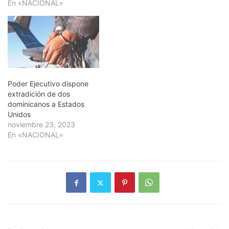
municipal de la Junta
En «NACIONAL»
Municipal de Las Lagunas,
en la provincia Azua, y
dirigente del Partido
Revolucionario Moderno,
quien es acusado de
narcotráfico por el país…
Poder Ejecutivo dispone
extradición de dos
dominicanos a Estados
Unidos
noviembre 23, 2023
En «NACIONAL»