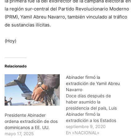
la primera fue la del exdirector de la campaña electoral en
la región sur-central del Partido Revolucionario Moderno
(PRM), Yamil Abreu Navarro, también vinculado al tráfico
de sustancias ilícitas.
(Hoy)
Relacionado
Abinader firmó la
extradición de Yamil Abreu
Navarro
Doce días después de
haber asumido la
presidencia del país, Luis
Abinader firmó la
Presidente Abinader
extradición a los Estados
ordena extradición de dos
Unidos de Yamil Abreu
septiembre 9, 2020
dominicanos a EE. UU.
Navarro, exdirector
En «NACIONAL»
mayo 17, 2025