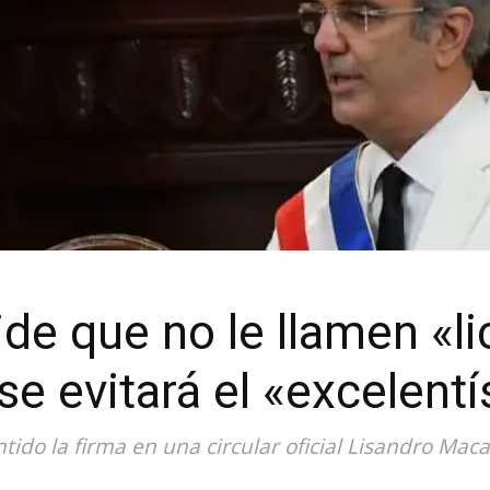
de que no le llamen «li
e evitará el «excelent
tido la firma en una circular oficial Lisandro Maca