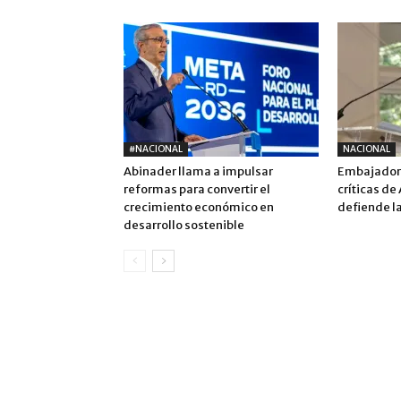
#NACIONAL
NACIONAL
Abinader llama a impulsar
Embajadora
reformas para convertir el
críticas de
crecimiento económico en
defiende la
desarrollo sostenible