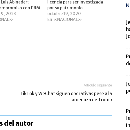
 Luis Abinader;
licencia para ser investigada
N
compromiso con PRM
por su patrimonio
 9, 2023
octubre 19, 2020
ONAL»
En «NACIONAL»
J
h
J
P
d
J
Artículo siguiente
p
TikTok y WeChat siguen operativas pese a la
amenaza de Trump
P
l
 del autor
i