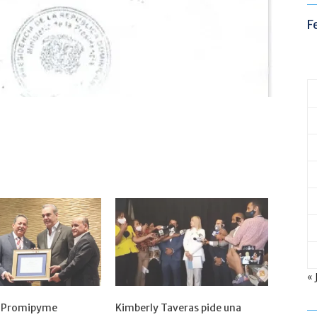
F
« 
r Promipyme
Kimberly Taveras pide una