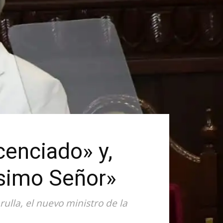
cenciado» y,
ísimo Señor»
rulla, el nuevo ministro de la