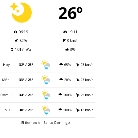
26º
06:19
19:11
82%
3 km/h
1017 hPa
3%
Hoy
32º / 25º
65%
23 km/h
Mñn.
33º / 25º
20%
23 km/h
Dom. 9
34º / 25º
100%
25 km/h
Lun. 10
30º / 23º
100%
13 km/h
El tiempo en Santo Domingo