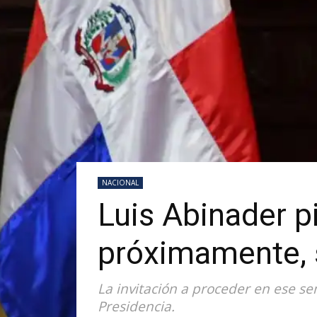
NACIONAL
Luis Abinader pi
próximamente, s
La invitación a proceder en ese sen
Presidencia.