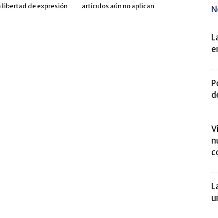
 libertad de expresión
artículos aún no aplican
N
L
e
P
d
V
n
c
L
u