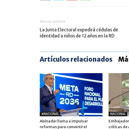
Artículo anterior
La Junta Electoral expedirá cédulas de
identidad a niños de 12 años en la RD
Artículos relacionados
Más
#NACIONAL
NACIONAL
Abinader llama a impulsar
Embajadora
reformas para convertir el
críticas de