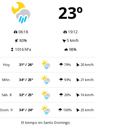
23º
06:18
19:12
80%
5 km/h
1016 hPa
98%
Hoy
31º / 26º
79%
20 km/h
Mñn.
34º / 25º
93%
21 km/h
Sáb. 8
32º / 25º
20%
16 km/h
Dom. 9
34º / 24º
100%
25 km/h
El tiempo en Santo Domingo