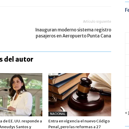
F
Artículo siguiente
Inauguran moderno sistema registro
pasajeros en Aeropuerto Punta Cana
 del autor
« 
NACIONAL
 de EE. UU. responde a
Entra en vigencia el nuevo Código
 Aneudys Santos y
Penal, pero las reformas a 27