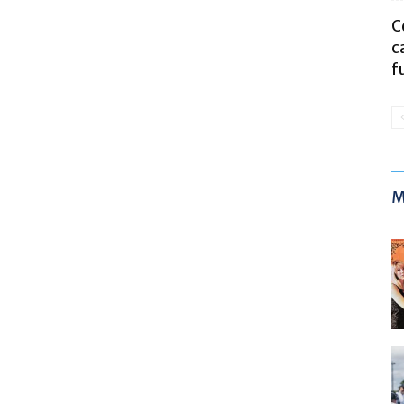
C
c
f
M