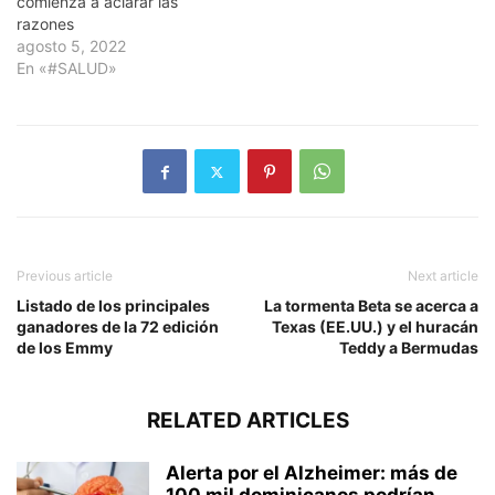
comienza a aclarar las
razones
agosto 5, 2022
En «#SALUD»
Previous article
Next article
Listado de los principales
La tormenta Beta se acerca a
ganadores de la 72 edición
Texas (EE.UU.) y el huracán
de los Emmy
Teddy a Bermudas
RELATED ARTICLES
Alerta por el Alzheimer: más de