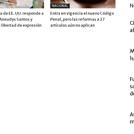
N
NACIONAL
 de EE. UU. responde a
Entra en vigencia el nuevo Código
 Aneudys Santos y
Penal, pero las reformas a 27
C
 libertad de expresión
artículos aún no aplican
a
M
l
F
s
de
A
m