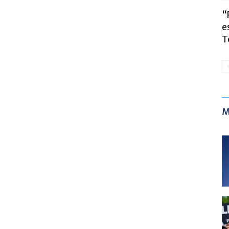
“
e
T
M