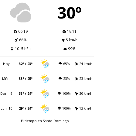
30º
06:19
19:11
68%
5 km/h
1015 hPa
99%
Hoy
32º / 23º
65%
24 km/h
Mñn.
33º / 25º
23%
23 km/h
Dom. 9
33º / 24º
100%
20 km/h
Lun. 10
29º / 24º
100%
13 km/h
El tiempo en Santo Domingo