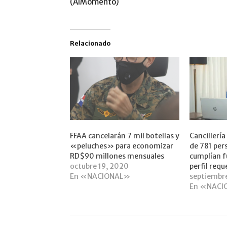
(AlMomento)
Relacionado
FFAA cancelarán 7 mil botellas y
Cancillerí
«peluches» para economizar
de 781 per
RD$90 millones mensuales
cumplían f
octubre 19, 2020
perfil requ
En «NACIONAL»
septiembr
En «NACI