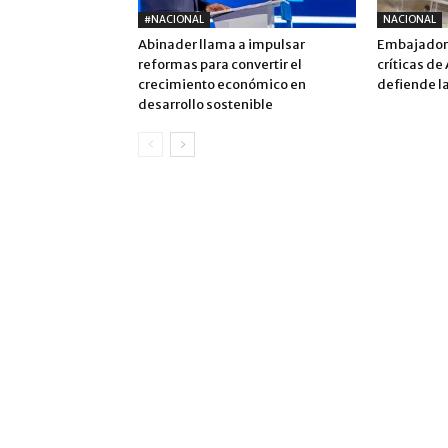
#NACIONAL
NACIONAL
Abinader llama a impulsar
Embajadora
reformas para convertir el
críticas de
crecimiento económico en
defiende la
desarrollo sostenible