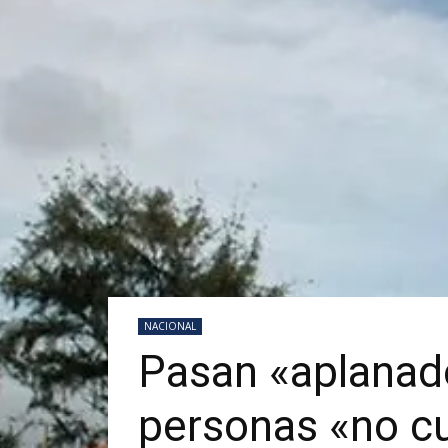
NACIONAL
Pasan «aplanado
personas «no c