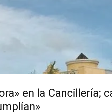
ra» en la Cancillería; 
umplían»