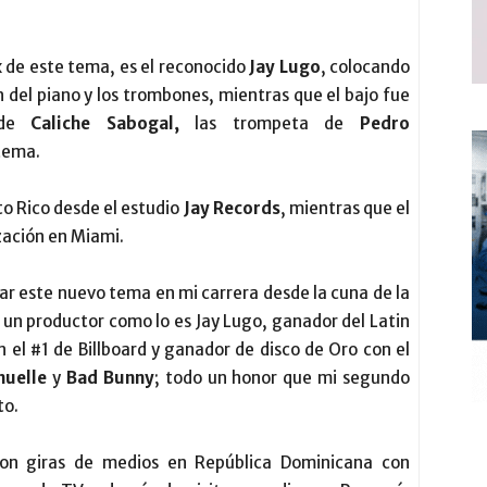
ix de este tema, es el reconocido
Jay Lugo
, colocando
 del piano y los trombones, mientras que el bajo fue
 de
Caliche Sabogal,
las trompeta de
Pedro
 tema.
to Rico desde el estudio
Jay Records
, mientras que el
zación en Miami.
ar este nuevo tema en mi carrera desde la cuna de la
n un productor como lo es Jay Lugo, ganador del Latin
l #1 de Billboard y ganador de disco de Oro con el
nuelle
y
Bad Bunny
; todo un honor que mi segundo
to.
con giras de medios en República Dominicana con