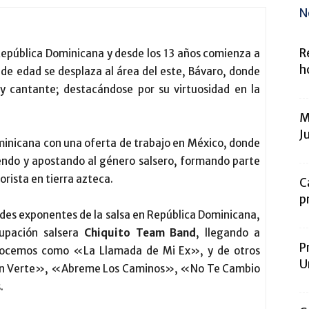
N
R
epública Dominicana y desde los 13 años comienza a
h
a de edad se desplaza al área del este, Bávaro, donde
 y cantante; destacándose por su virtuosidad en la
M
J
ominicana con una oferta de trabajo en México, donde
ndo y apostando al género salsero, formando parte
rista en tierra azteca.
C
p
ndes exponentes de la salsa en República Dominicana,
upación salsera
Chiquito Team Band
, llegando a
P
onocemos como «La Llamada de Mi Ex», y de otros
U
Sin Verte», «Abreme Los Caminos», «No Te Cambio
.