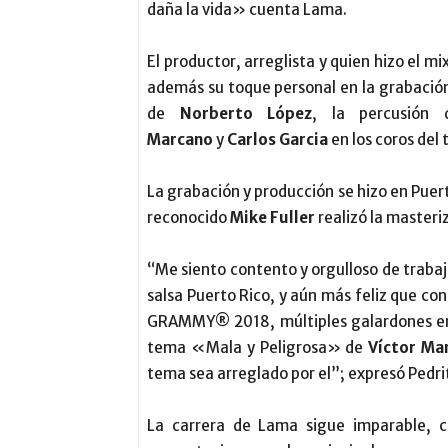
daña la vida» cuenta Lama.
El productor, arreglista y quien hizo el m
además su toque personal en la grabación
de
Norberto López
, la percusión
Marcano
y
Carlos Garcia
en los coros del
La grabación y producción se hizo en Puer
reconocido
Mike Fuller
realizó la masteri
“Me siento contento y orgulloso de trabaj
salsa Puerto Rico, y aún más feliz que co
GRAMMY® 2018, múltiples galardones en e
tema «Mala y Peligrosa» de
Víctor Ma
tema sea arreglado por el”; expresó Pedri
La carrera de Lama sigue imparable, 