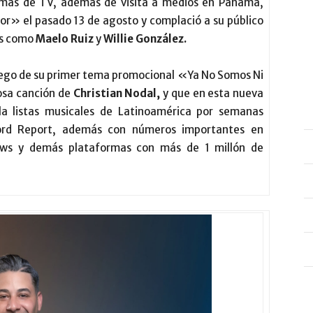
ramas de TV, además de visita a medios en Panamá,
or» el pasado 13 de agosto y complació a su público
es como
Maelo Ruiz
y
Willie González.
uego de su primer tema promocional «Ya No Somos Ni
osa canción de
Christian Nodal,
y que en esta nueva
la listas musicales de Latinoamérica por semanas
cord Report, además con números importantes en
ews y demás plataformas con más de 1 millón de