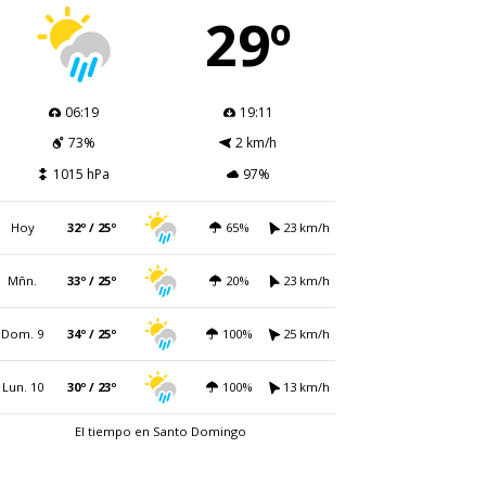
29º
06:19
19:11
73%
2 km/h
1015 hPa
97%
Hoy
32º / 25º
65%
23 km/h
Mñn.
33º / 25º
20%
23 km/h
Dom. 9
34º / 25º
100%
25 km/h
Lun. 10
30º / 23º
100%
13 km/h
El tiempo en Santo Domingo