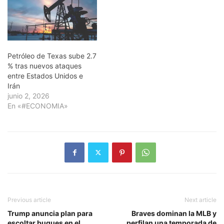
Petróleo de Texas sube 2.7
% tras nuevos ataques
entre Estados Unidos e
Irán
junio 2, 2026
En «#ECONOMIA»
Previous article
Next article
Trump anuncia plan para
Braves dominan la MLB y
escoltar buques en el
perfilan una temporada de