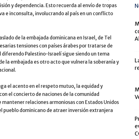
N
sión y dependencia. Esto recuerda al envío de tropas
a e inconsulta, involucrando al país en un conflicto
M
c
aslado de la embajada dominicana en Israel, de Tel
A
cesarias tensiones con países árabes por tratarse de
l diferendo Palestino-Israelí sigue siendo un tema
L
e la embajada es otro acto que vulnera la soberanía y
r
acional.
ga el acento en el respeto mutuo, la equidad y
M
 con el concierto de naciones de la comunidad
V
e mantener relaciones armoniosas con Estados Unidos
 el pueblo dominicano de atraer inversión extranjera
P
e
C