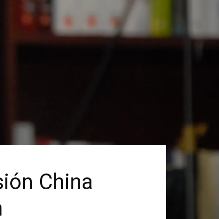
sión China
n