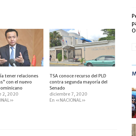
P
p
O
M
ía tener relaciones
TSA conoce recurso del PLD
as” con el nuevo
contra segunda mayoría del
dominicano
Senado
e 2, 2020
diciembre 7, 2020
ONAL»
En «NACIONAL»