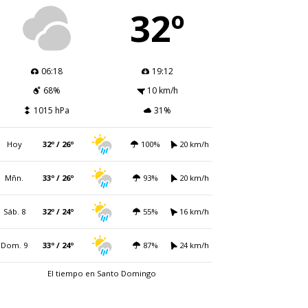
32º
06:18
19:12
68%
10 km/h
1015 hPa
31%
Hoy
32º / 26º
100%
20 km/h
Mñn.
33º / 26º
93%
20 km/h
Sáb. 8
32º / 24º
55%
16 km/h
Dom. 9
33º / 24º
87%
24 km/h
El tiempo en Santo Domingo