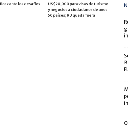
icaz ante los desafíos
US$20,000 para visas de turismo
N
y negocios a ciudadanos de unos
50 países; RD queda fuera
R
g
i
S
B
F
M
p
i
O