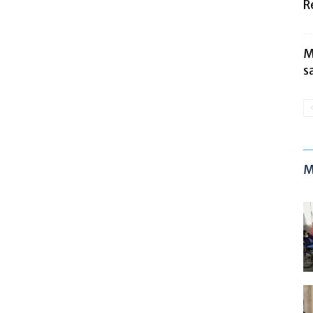
R
M
s
M