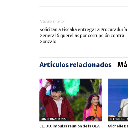
Artículo anterior
Solicitan a Fiscalía entregar a Procuraduría
General 6 querellas por corrupción contra
Gonzalo
Artículos relacionados
Más
#INTERNACIONAL
INTERNACIO
EE. UU. impulsa reunión de la OEA
Michelle B