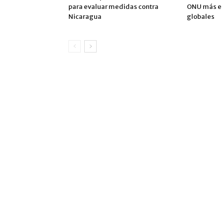
para evaluar medidas contra
ONU más ef
Nicaragua
globales