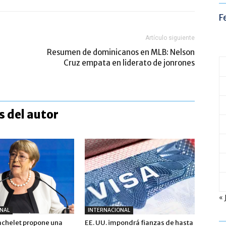
F
Artículo siguiente
Resumen de dominicanos en MLB: Nelson
Cruz empata en liderato de jonrones
 del autor
« 
NAL
INTERNACIONAL
achelet propone una
EE. UU. impondrá fianzas de hasta