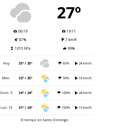
27º
06:19
19:11
87%
7 km/h
1015 hPa
99%
Hoy
33º / 25º
65%
24 km/h
Mñn.
32º / 25º
50%
16 km/h
Dom. 9
34º / 24º
100%
24 km/h
Lun. 10
31º / 24º
100%
15 km/h
El tiempo en Santo Domingo