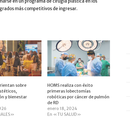
rmarse en un programa de cirugía plástica en los
tgrados más competitivos de ingresar.
rientan sobre
HOMS realiza con éxito
stéticos,
primeras lobectomías
ón y bienestar
robóticas por cáncer de pulmón
de RD
2026
enero 18, 2024
IALES»
En «TU SALUD»