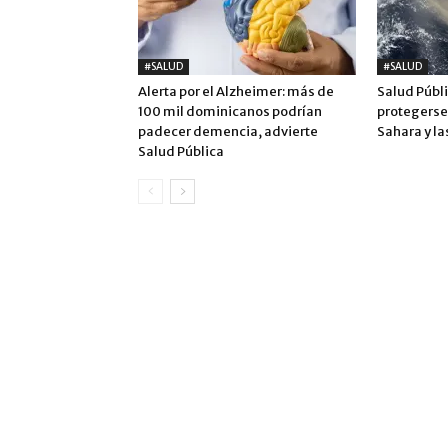
#SALUD
#SALUD
Alerta por el Alzheimer: más de
Salud Públi
100 mil dominicanos podrían
protegerse 
padecer demencia, advierte
Sahara y la
Salud Pública