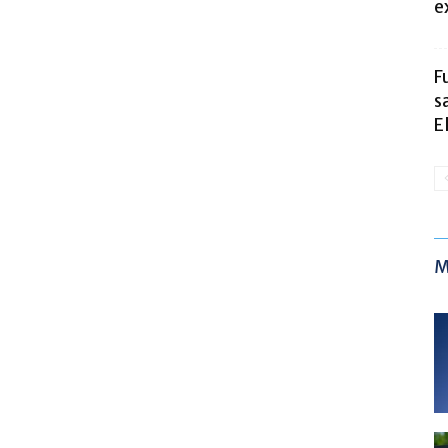
e
F
s
E
M