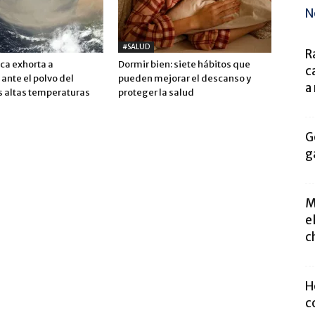
N
#SALUD
R
ca exhorta a
Dormir bien: siete hábitos que
c
ante el polvo del
pueden mejorar el descanso y
a
s altas temperaturas
proteger la salud
G
g
M
e
c
H
c