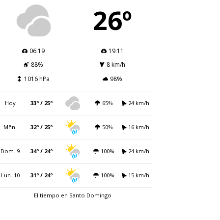
26º
06:19
19:11
88%
8 km/h
1016 hPa
98%
Hoy
33º / 25º
65%
24 km/h
Mñn.
32º / 25º
50%
16 km/h
Dom. 9
34º / 24º
100%
24 km/h
Lun. 10
31º / 24º
100%
15 km/h
El tiempo en Santo Domingo