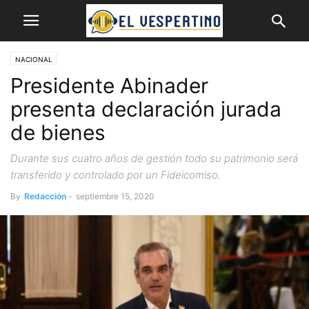
NACIONAL
Presidente Abinader
presenta declaración jurada
de bienes
Durante sus cuatro años de gestión todo su patrimonio será
transferido y controlado por un Fideicomiso.
By
Redacción
-
septiembre 15, 2020