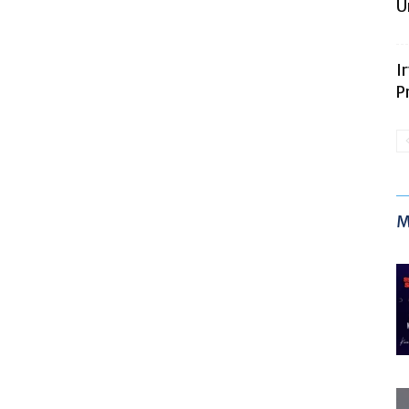
U
I
P
M