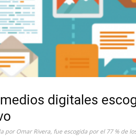
 medios digitales esco
vo
a por Omar Rivera, fue escogida por el 77 % de los