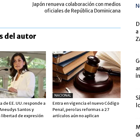
Japón renueva colaboración con medios
N
oficiales de República Dominicana
D
a
 del autor
Z
G
a
i
NACIONAL
S
 de EE. UU. responde a
Entra en vigencia el nuevo Código
l
 Aneudys Santos y
Penal, pero las reformas a 27
 libertad de expresión
artículos aún no aplican
M
d