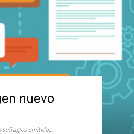
gen nuevo
 sufragios emitidos.