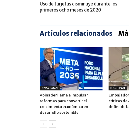
Uso de tarjetas disminuye durante los
primeros ocho meses de 2020
Artículos relacionados
Más
#NACIONAL
NACIONAL
Abinader llama a impulsar
Embajadora
reformas para convertir el
críticas de
crecimiento económico en
defiende la
desarrollo sostenible