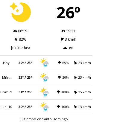
26º
06:19
19:11
82%
3 km/h
1017 hPa
3%
Hoy
32º / 25º
65%
23 km/h
Mñn.
33º / 25º
20%
23 km/h
Dom. 9
34º / 25º
100%
25 km/h
Lun. 10
30º / 23º
100%
13 km/h
El tiempo en Santo Domingo