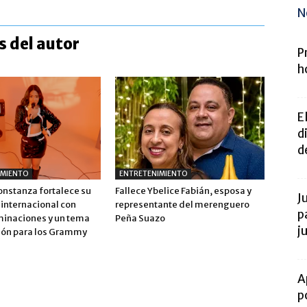
N
 del autor
P
h
E
d
de
IMIENTO
ENTRETENIMIENTO
onstanza fortalece su
Fallece Ybelice Fabián, esposa y
J
 internacional con
representante del merenguero
p
inaciones y un tema
Peña Suazo
j
ión para los Grammy
A
p