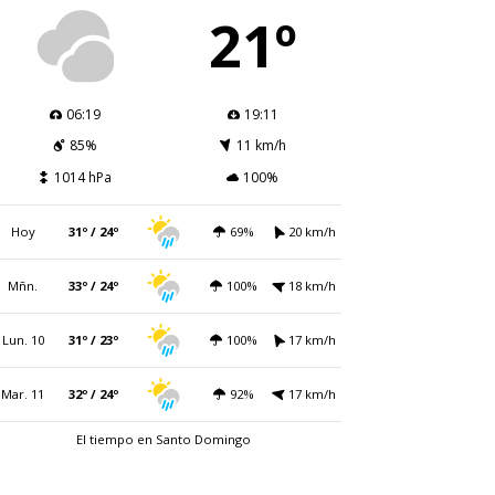
21º
06:19
19:11
85%
11 km/h
1014 hPa
100%
Hoy
31º / 24º
69%
20 km/h
Mñn.
33º / 24º
100%
18 km/h
Lun. 10
31º / 23º
100%
17 km/h
Mar. 11
32º / 24º
92%
17 km/h
El tiempo en Santo Domingo