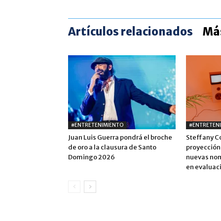
Artículos relacionados
Más
#ENTRETENIMIENTO
#ENTRETEN
Juan Luis Guerra pondrá el broche
Steffany C
de oro a la clausura de Santo
proyección
Domingo 2026
nuevas nom
en evaluac