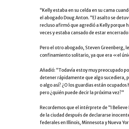
“Kelly estaba en su celda en su cama cuand
el abogado Doug Anton. “El asalto se detuvo 
recluso afirmó que agredió a Kelly porque h
veces y estaba cansado de estar encerrado
Pero el otro abogado, Steven Greenberg, le
confinamiento solitario, ya que era «el ú
Añadió: “Todavía estoy muy preocupado por
detener rápidamente que algo sucediera, pe
o algo así? ¿O los guardias están ocupados
pero ¿quién puede decir la próxima vez?”
Recordemos que el intérprete de “I Believe
de la ciudad después de declararse inocente
federales en Illinois, Minnesota y Nueva Yor