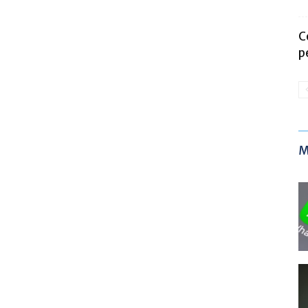
C
p
M