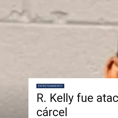
ENTRETENIMIENTO
R. Kelly fue at
cárcel