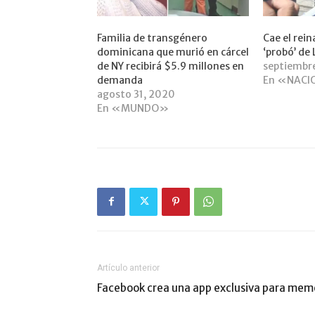
Familia de transgénero
Cae el rein
dominicana que murió en cárcel
‘probó’ de 
de NY recibirá $5.9 millones en
septiembr
demanda
En «NACI
agosto 31, 2020
En «MUNDO»
Artículo anterior
Facebook crea una app exclusiva para mem