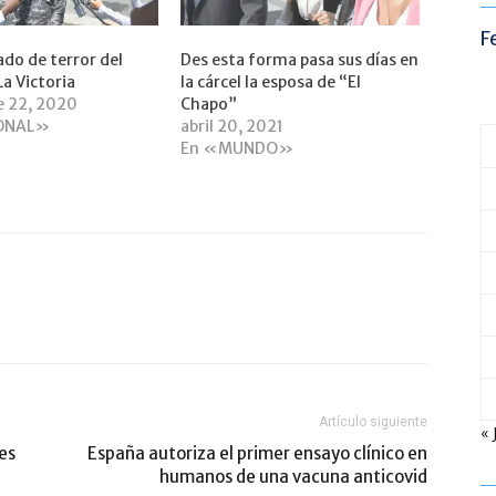
F
ado de terror del
Des esta forma pasa sus días en
La Victoria
la cárcel la esposa de “El
e 22, 2020
Chapo”
ONAL»
abril 20, 2021
En «MUNDO»
Artículo siguiente
« 
es
España autoriza el primer ensayo clínico en
humanos de una vacuna anticovid