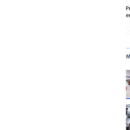
P
e
M