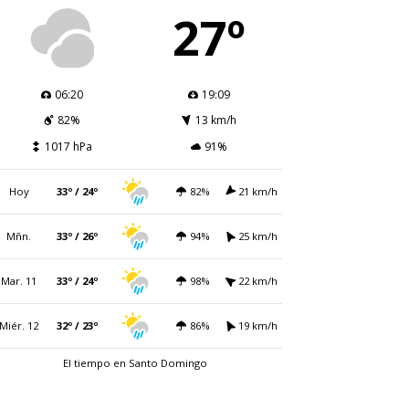
27º
06:20
19:09
82%
13 km/h
1017 hPa
91%
Hoy
33º / 24º
82%
21 km/h
Mñn.
33º / 26º
94%
25 km/h
Mar. 11
33º / 24º
98%
22 km/h
Miér. 12
32º / 23º
86%
19 km/h
El tiempo en Santo Domingo