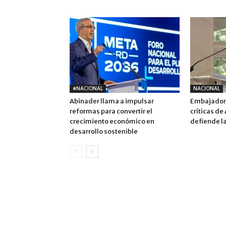
#NACIONAL
NACIONAL
Abinader llama a impulsar
Embajadora
reformas para convertir el
críticas de
crecimiento económico en
defiende la
desarrollo sostenible