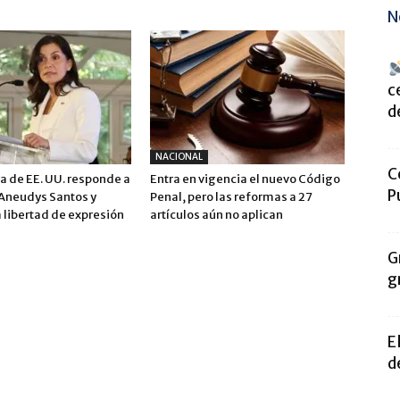
N
c
de
NACIONAL
C
 de EE. UU. responde a
Entra en vigencia el nuevo Código
P
 Aneudys Santos y
Penal, pero las reformas a 27
 libertad de expresión
artículos aún no aplican
G
g
E
d