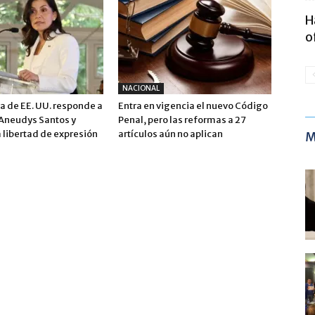
H
o
NACIONAL
 de EE. UU. responde a
Entra en vigencia el nuevo Código
 Aneudys Santos y
Penal, pero las reformas a 27
 libertad de expresión
artículos aún no aplican
M