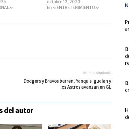
025
octubre 12, 2020
N
ONAL»
En «ENTRETENIMIENTO»
P
a
B
d
r
Artículo siguiente
Dodgers y Bravos barren; Yanquis igualan y
B
los Astros avanzan en GL
c
 del autor
H
d