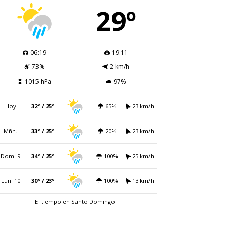
29º
06:19
19:11
73%
2 km/h
1015 hPa
97%
Hoy
32º / 25º
65%
23 km/h
Mñn.
33º / 25º
20%
23 km/h
Dom. 9
34º / 25º
100%
25 km/h
Lun. 10
30º / 23º
100%
13 km/h
El tiempo en Santo Domingo