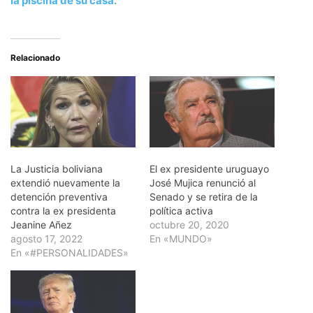
la piscina de su casa.
Relacionado
La Justicia boliviana
El ex presidente uruguayo
extendió nuevamente la
José Mujica renunció al
detención preventiva
Senado y se retira de la
contra la ex presidenta
política activa
Jeanine Añez
octubre 20, 2020
agosto 17, 2022
En «MUNDO»
En «#PERSONALIDADES»