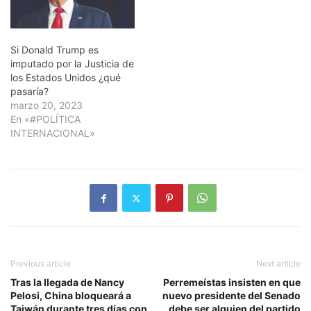
Si Donald Trump es
imputado por la Justicia de
los Estados Unidos ¿qué
pasaría?
marzo 20, 2023
En «#POLÍTICA
INTERNACIONAL»
Previous article
Next article
Tras la llegada de Nancy
Perremeístas insisten en que
Pelosi, China bloqueará a
nuevo presidente del Senado
Taiwán durante tres días con
debe ser alguien del partido