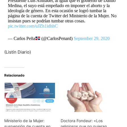
Presidente Luís Abinader, al igual que el gobierno de Danilo
Medina, el suyo está empeñado en imponer el aborto y la
ideología de género. En esta ocasión se logró tumbar la
página de la cuenta de Twitter del Ministerio de la Mujer. No
insistan pues se podrían tumbar otras cosas.
pic.twitter.com/uJZh1idhhC
— Carlos Peña
(@CarlosPenard)
September 29, 2020
(Listín Diario)
Relacionado
Ministerio de la Mujer:
Doctora Fondeur: «Los
suspensión de cuenta en
religiosos que no quieran