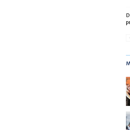
D
p
M