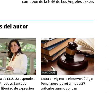
campeón de la NBA de Los Ángeles Lakers
 del autor
NACIONAL
 de EE. UU. responde a
Entra en vigencia el nuevo Código
 Aneudys Santos y
Penal, pero las reformas a 27
 libertad de expresión
artículos aún no aplican