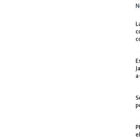
N
L
c
c
E
J
a
S
p
P
e