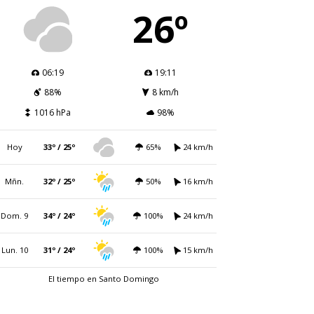
26º
06:19
19:11
88%
8 km/h
1016 hPa
98%
Hoy
33º / 25º
65%
24 km/h
Mñn.
32º / 25º
50%
16 km/h
Dom. 9
34º / 24º
100%
24 km/h
Lun. 10
31º / 24º
100%
15 km/h
El tiempo en Santo Domingo