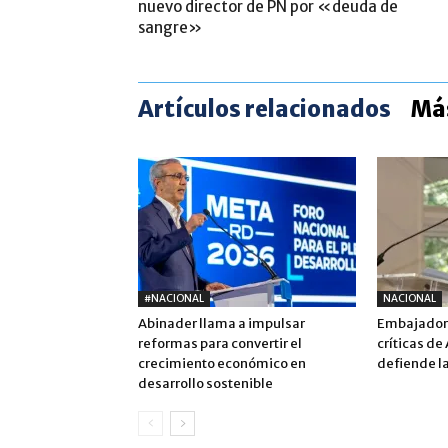
nuevo director de PN por «deuda de
sangre»
Artículos relacionados
Más
#NACIONAL
NACIONAL
Abinader llama a impulsar
Embajadora
reformas para convertir el
críticas de
crecimiento económico en
defiende la
desarrollo sostenible