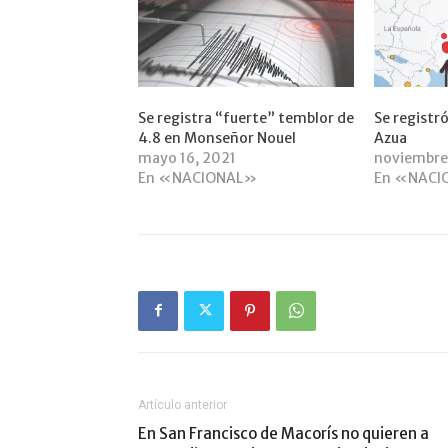
Se registra “fuerte” temblor de
Se registr
4.8 en Monseñor Nouel
Azua
mayo 16, 2021
noviembre
En «NACIONAL»
En «NACI
Artículo anterior
En San Francisco de Macorís no quieren a