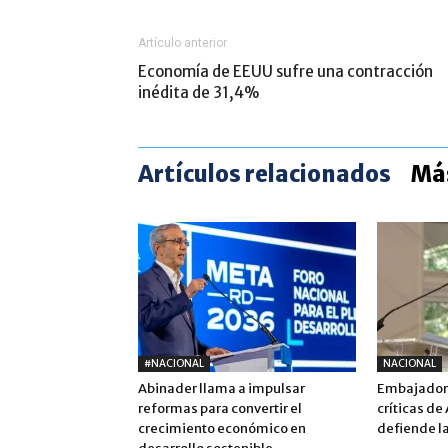
Artículo anterior
Economía de EEUU sufre una contracción
inédita de 31,4%
Artículos relacionados
Más
#NACIONAL
NACIONAL
Abinader llama a impulsar
Embajadora
reformas para convertir el
críticas de
crecimiento económico en
defiende la