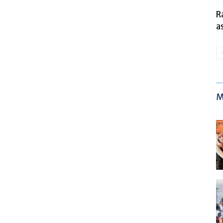
R
a
M