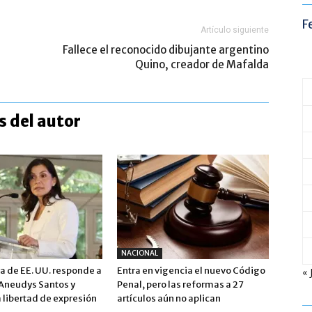
F
Artículo siguiente
Fallece el reconocido dibujante argentino
Quino, creador de Mafalda
 del autor
NACIONAL
 de EE. UU. responde a
Entra en vigencia el nuevo Código
« 
 Aneudys Santos y
Penal, pero las reformas a 27
 libertad de expresión
artículos aún no aplican