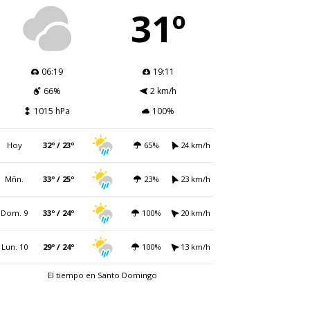
31º
06:19
19:11
66%
2 km/h
1015 hPa
100%
Hoy
32º / 23º
65%
24 km/h
Mñn.
33º / 25º
23%
23 km/h
Dom. 9
33º / 24º
100%
20 km/h
Lun. 10
29º / 24º
100%
13 km/h
El tiempo en Santo Domingo