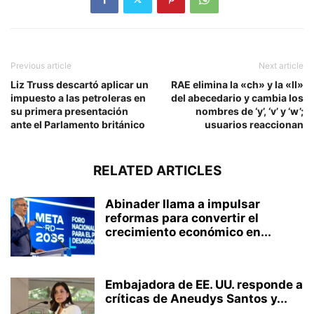
Previous article
Next article
Liz Truss descartó aplicar un
RAE elimina la «ch» y la «ll»
impuesto a las petroleras en
del abecedario y cambia los
su primera presentación
nombres de ‘y’, ‘v’ y ‘w’;
ante el Parlamento británico
usuarios reaccionan
RELATED ARTICLES
Abinader llama a impulsar
reformas para convertir el
crecimiento económico en...
Embajadora de EE. UU. responde a
críticas de Aneudys Santos y...