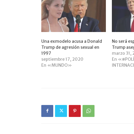
Una exmodelo acusa a Donald
No será e
Trump de agresión sexual en
Trump ase
1997
marzo 31,
septiembre 17, 2020
En «#POL
En «MUNDO»
INTERNAC