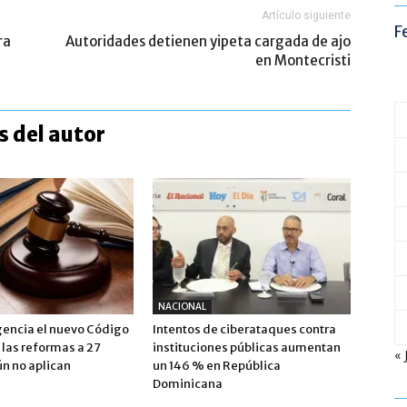
Artículo siguiente
F
ra
Autoridades detienen yipeta cargada de ajo
en Montecristi
 del autor
NACIONAL
gencia el nuevo Código
Intentos de ciberataques contra
 las reformas a 27
instituciones públicas aumentan
« 
ún no aplican
un 146 % en República
Dominicana