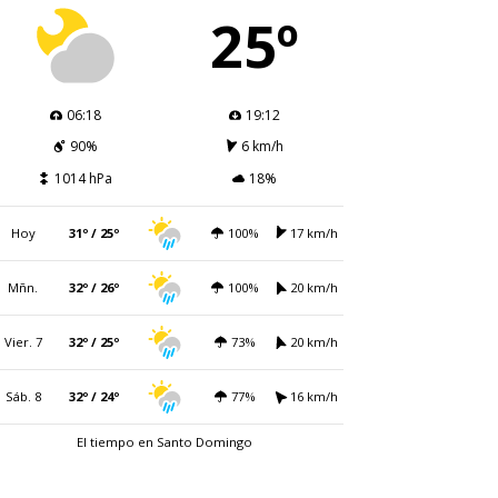
25º
06:18
19:12
90%
6 km/h
1014 hPa
18%
Hoy
31º / 25º
100%
17 km/h
Mñn.
32º / 26º
100%
20 km/h
Vier. 7
32º / 25º
73%
20 km/h
Sáb. 8
32º / 24º
77%
16 km/h
El tiempo en Santo Domingo