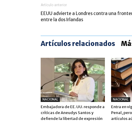
Artículo anterior
EEUU advierte a Londres contra una fronte
entre la dos Irlandas
Artículos relacionados
Más
NACIONAL
NACIONAL
Embajadora de EE. UU. responde a
Entra en vi
críticas de Aneudys Santos y
Penal, pero
defiende la libertad de expresión
artículos a