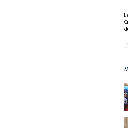
L
C
d
M