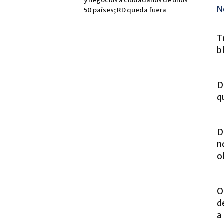
y negocios a ciudadanos de unos
N
50 países; RD queda fuera
T
b
D
q
D
n
o
O
d
a