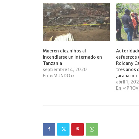
Mueren diez niños al
Autoridad
incendiarse un internado en
esfuerzos 
Tanzania
Roldany Ca
septiembre 14, 2020
tres años 
En «MUNDO»
Jarabacoa
abril 1, 20
En «PROV