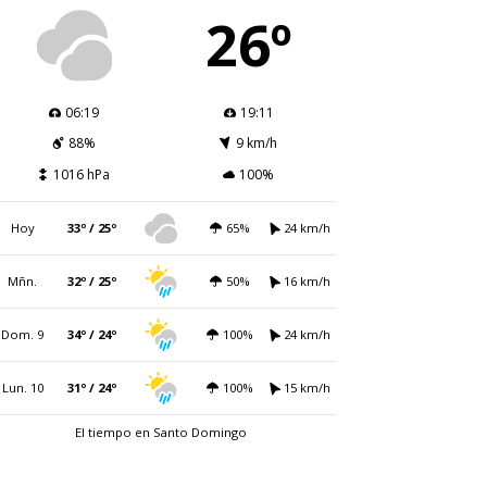
26º
06:19
19:11
88%
9 km/h
1016 hPa
100%
Hoy
33º / 25º
65%
24 km/h
Mñn.
32º / 25º
50%
16 km/h
Dom. 9
34º / 24º
100%
24 km/h
Lun. 10
31º / 24º
100%
15 km/h
El tiempo en Santo Domingo