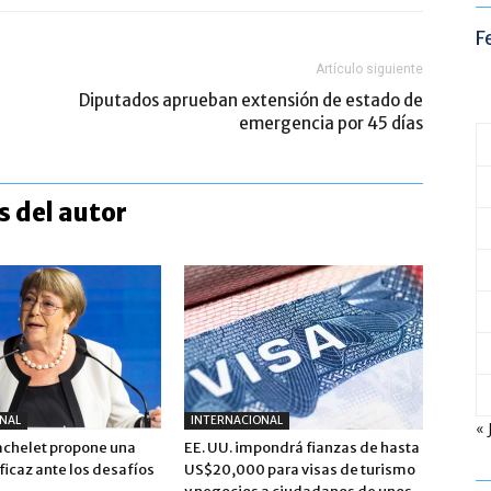
F
Artículo siguiente
Diputados aprueban extensión de estado de
emergencia por 45 días
 del autor
NAL
INTERNACIONAL
« 
achelet propone una
EE. UU. impondrá fianzas de hasta
icaz ante los desafíos
US$20,000 para visas de turismo