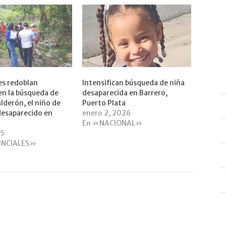
es redoblan
Intensifican búsqueda de niña
en la búsqueda de
desaparecida en Barrero,
lderón, el niño de
Puerto Plata
desaparecido en
enero 2, 2026
En «NACIONAL»
25
INCIALES»