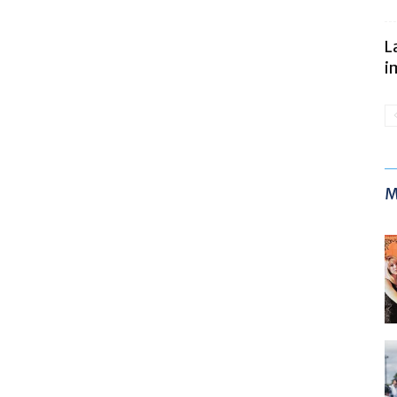
L
i
M