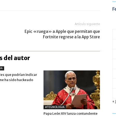
F
Artículo siguiente
Epic «ruega» a Apple que permitan que
Fortnite regrese a la App Store
 del autor
IA
les que podrían indicar
one ha sido hackeado
« 
#TEGNOLOGIA
Papa León XIV lanza contundente