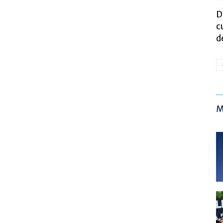
D
c
d
M