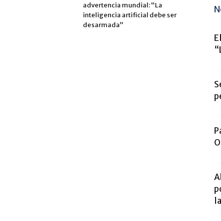
advertencia mundial: “La
N
inteligencia artificial debe ser
desarmada”
E
“
S
p
P
O
A
p
l