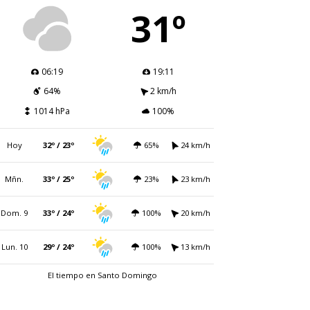
31º
06:19
19:11
64%
2 km/h
1014 hPa
100%
Hoy
32º / 23º
65%
24 km/h
Mñn.
33º / 25º
23%
23 km/h
Dom. 9
33º / 24º
100%
20 km/h
Lun. 10
29º / 24º
100%
13 km/h
El tiempo en Santo Domingo