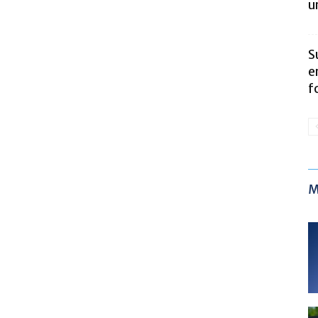
u
S
e
f
M