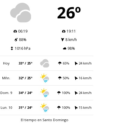
26º
06:19
19:11
88%
8 km/h
1016 hPa
98%
Hoy
33º / 25º
65%
24 km/h
Mñn.
32º / 25º
50%
16 km/h
Dom. 9
34º / 24º
100%
24 km/h
Lun. 10
31º / 24º
100%
15 km/h
El tiempo en Santo Domingo