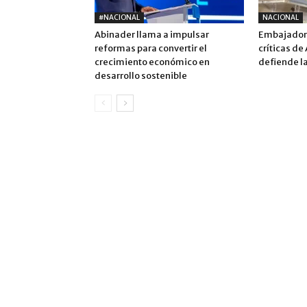
#NACIONAL
NACIONAL
Abinader llama a impulsar
Embajadora
reformas para convertir el
críticas de
crecimiento económico en
defiende la
desarrollo sostenible