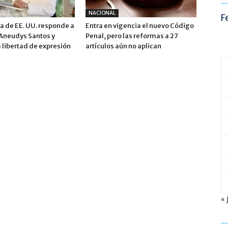
NACIONAL
F
 de EE. UU. responde a
Entra en vigencia el nuevo Código
 Aneudys Santos y
Penal, pero las reformas a 27
 libertad de expresión
artículos aún no aplican
« 