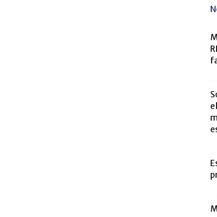
N
M
R
f
S
e
m
e
E
p
M