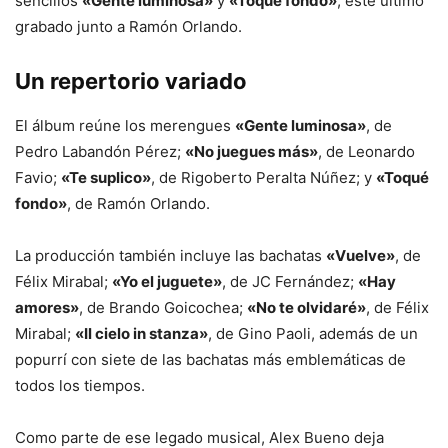
sencillos
«Gente luminosa»
y
«Toqué fondo»
, este último
grabado junto a Ramón Orlando.
Un repertorio variado
El álbum reúne los merengues
«Gente luminosa»
, de
Pedro Labandón Pérez;
«No juegues más»
, de Leonardo
Favio;
«Te suplico»
, de Rigoberto Peralta Núñez; y
«Toqué
fondo»
, de Ramón Orlando.
La producción también incluye las bachatas
«Vuelve»
, de
Félix Mirabal;
«Yo el juguete»
, de JC Fernández;
«Hay
amores»
, de Brando Goicochea;
«No te olvidaré»
, de Félix
Mirabal;
«Il cielo in stanza»
, de Gino Paoli, además de un
popurrí con siete de las bachatas más emblemáticas de
todos los tiempos.
Como parte de ese legado musical, Alex Bueno deja