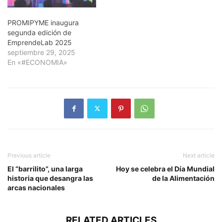
PROMIPYME inaugura
segunda edición de
EmprendeLab 2025
septiembre 29, 2025
En «#ECONOMIA»
Previous article
Next article
El “barrilito”, una larga
Hoy se celebra el Día Mundial
historia que desangra las
de la Alimentación
arcas nacionales
RELATED ARTICLES