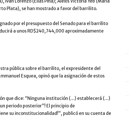
Ivan Lorenzo (Elias Piña); Alexis Victoria Yeb (María
o Plata), se han mostrado a favor del barrilito.
gnado por el presupuesto del Senado para el barrilito
traducirá a unos RD$240,744,000 aproximadamente
tra pública sobre el barrilito, el expresidente del
Emmanuel Esquea, opinó que la asignación de estos
ución que dice: “Ninguna institución (…) establecerá (…)
n periodo posterior”! El principio de
iene su inconstitucionalidad!”, publicó en su cuenta de