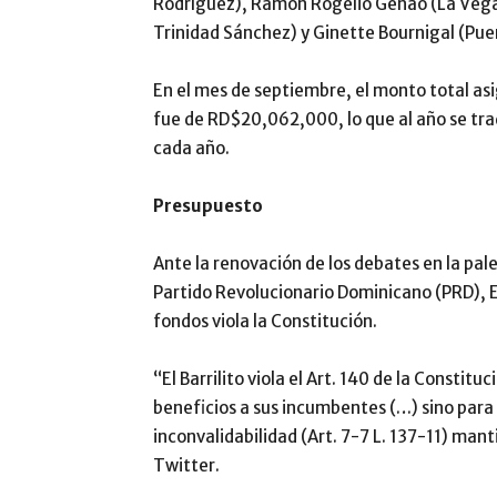
Rodríguez), Ramón Rogelio Genao (La Vega), 
Trinidad Sánchez) y Ginette Bournigal (Puert
En el mes de septiembre, el monto total asi
fue de RD$20,062,000, lo que al año se 
cada año.
Presupuesto
Ante la renovación de los debates en la pales
Partido Revolucionario Dominicano (PRD), 
fondos viola la Constitución.
“El Barrilito viola el Art. 140 de la Constit
beneficios a sus incumbentes (…) sino para u
inconvalidabilidad (Art. 7-7 L. 137-11) mant
Twitter.