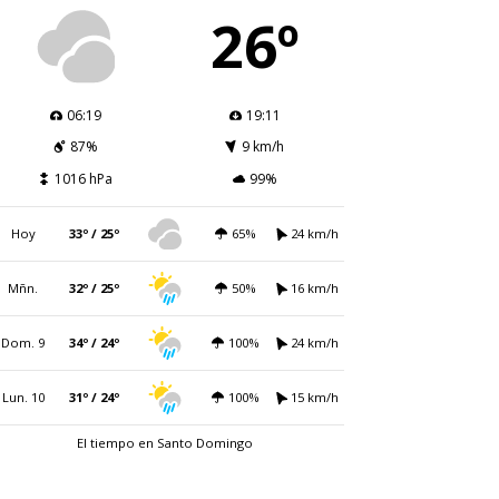
26º
06:19
19:11
87%
9 km/h
1016 hPa
99%
Hoy
33º / 25º
65%
24 km/h
Mñn.
32º / 25º
50%
16 km/h
Dom. 9
34º / 24º
100%
24 km/h
Lun. 10
31º / 24º
100%
15 km/h
El tiempo en Santo Domingo