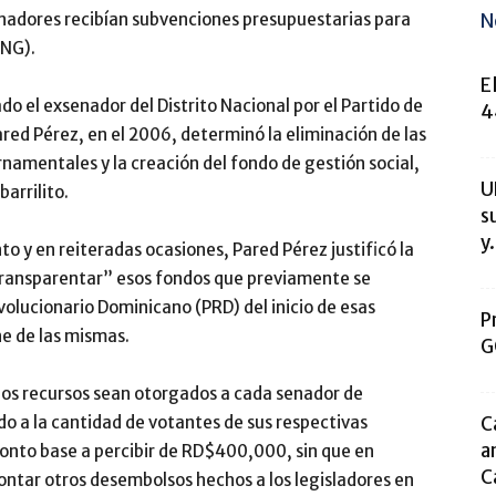
N
 senadores recibían subvenciones presupuestarias para
ONG).
E
do el exsenador del Distrito Nacional por el Partido de
4
red Pérez, en el 2006, determinó la eliminación de las
namentales y la creación del fondo de gestión social,
U
arrilito.
s
y.
o y en reiteradas ocasiones, Pared Pérez justificó la
“transparentar” esos fondos que previamente se
volucionario Dominicano (PRD) del inicio de esas
P
ne de las mismas.
G
los recursos sean otorgados a cada senador de
C
o a la cantidad de votantes de sus respectivas
a
monto base a percibir de RD$400,000, sin que en
C
ntar otros desembolsos hechos a los legisladores en