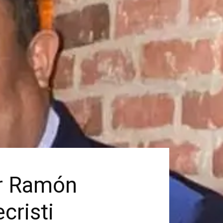
or Ramón
cristi