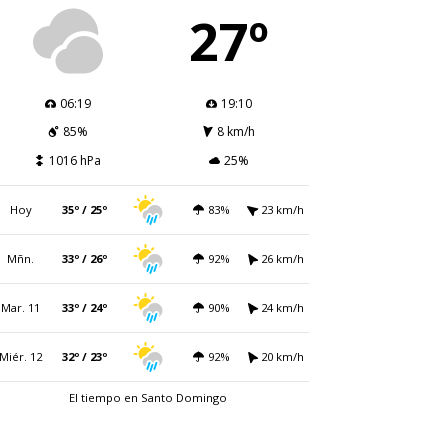
27º
06:19
19:10
85%
8 km/h
1016 hPa
25%
Hoy
35º / 25º
83%
23 km/h
Mñn.
33º / 26º
92%
26 km/h
Mar. 11
33º / 24º
90%
24 km/h
Miér. 12
32º / 23º
92%
20 km/h
El tiempo en Santo Domingo