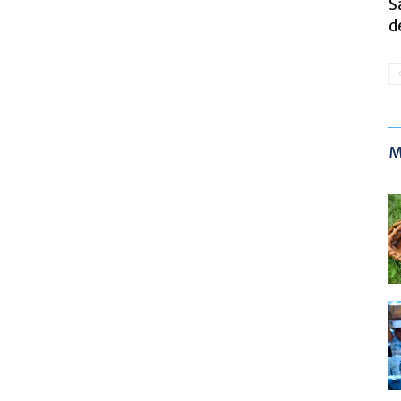
S
d
M