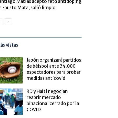
antiago Matías aceptó reto antidoping
e Fausto Mata, salió limpio
ás vistas
Japón organizará partidos
de béisbol ante 34.000
espectadores para probar
medidas anticovid
RD y Haití negocian
reabrir mercado
binacional cerrado por la
COVID