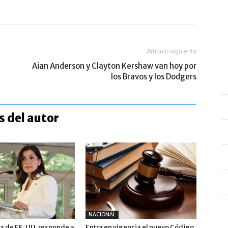
Artículo siguiente
Aian Anderson y Clayton Kershaw van hoy por
los Bravos y los Dodgers
 del autor
NACIONAL
 de EE. UU. responde a
Entra en vigencia el nuevo Código