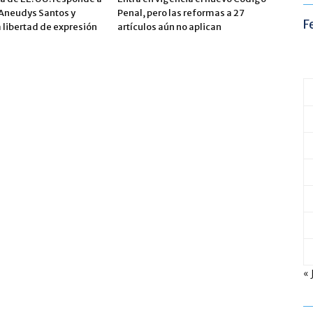
 Aneudys Santos y
Penal, pero las reformas a 27
F
 libertad de expresión
artículos aún no aplican
« 