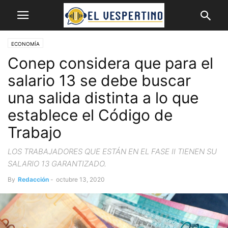
ECONOMÍA
Conep considera que para el
salario 13 se debe buscar
una salida distinta a lo que
establece el Código de
Trabajo
LOS TRABAJADORES QUE ESTÁN EN EL FASE II TIENEN SU
SALARIO 13 GARANTIZADO.
By
Redacción
-
octubre 13, 2020