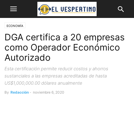
ECONOMÍA
DGA certifica a 20 empresas
como Operador Económico
Autorizado
Esta certificación permite reducir costos y ahorros
sustanciales a las empresas acreditadas de hasta
US$1,000,000.00 dólares anualmente
By
Redacción
-
noviembre 6, 2020