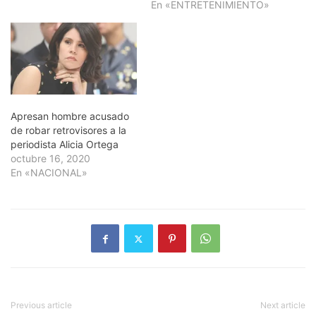
supuestos responsables
En «ENTRETENIMIENTO»
del crimen como Junior
Santiago Jiménez Pérez
(Moisés y/o Rubio), de 18
años,…
Apresan hombre acusado
de robar retrovisores a la
periodista Alicia Ortega
octubre 16, 2020
En «NACIONAL»
Previous article
Next article