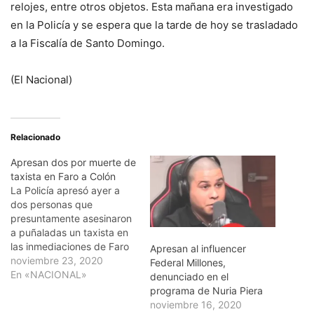
relojes, entre otros objetos. Esta mañana era investigado
en la Policía y se espera que la tarde de hoy se trasladado
a la Fiscalía de Santo Domingo.
(El Nacional)
Relacionado
Apresan dos por muerte de
taxista en Faro a Colón
La Policía apresó ayer a
dos personas que
presuntamente asesinaron
a puñaladas un taxista en
las inmediaciones de Faro
Apresan al influencer
a Colón, en Santo Domingo
noviembre 23, 2020
Federal Millones,
Este. El vocero policial,
En «NACIONAL»
denunciado en el
coronel Miguel Balbuena
programa de Nuria Piera
Álvarez, identificó a los
noviembre 16, 2020