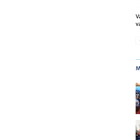
V
v
M