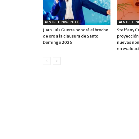
#ENTRETENIMIENTO
#ENTRETEN
Juan Luis Guerra pondrá el broche
Steffany C
de oro a la clausura de Santo
proyección
Domingo 2026
nuevas nom
en evaluac