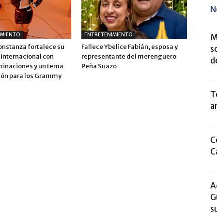
N
IMIENTO
ENTRETENIMIENTO
M
onstanza fortalece su
Fallece Ybelice Fabián, esposa y
s
 internacional con
representante del merenguero
d
inaciones y un tema
Peña Suazo
ión para los Grammy
T
a
C
C
A
G
s