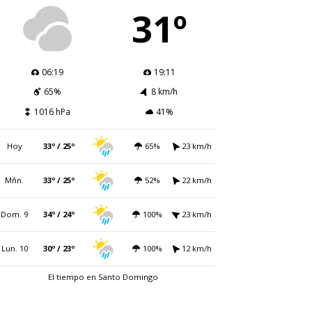
31º
06:19
19:11
65%
8 km/h
1016 hPa
41%
Hoy
33º / 25º
65%
23 km/h
Mñn.
33º / 25º
52%
22 km/h
Dom. 9
34º / 24º
100%
23 km/h
Lun. 10
30º / 23º
100%
12 km/h
El tiempo en Santo Domingo