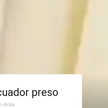
cuador preso
ilícita.