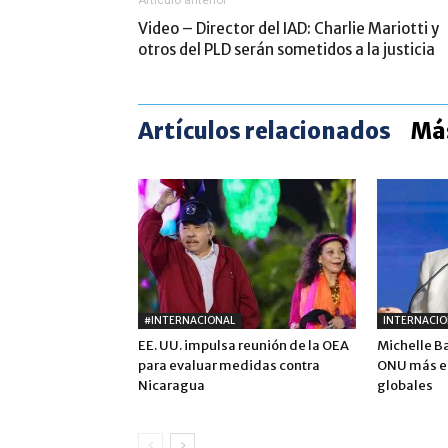
Artículo anterior
Video – Director del IAD: Charlie Mariotti y
otros del PLD serán sometidos a la justicia
Artículos relacionados
Más
#INTERNACIONAL
INTERNACIO
EE. UU. impulsa reunión de la OEA
Michelle B
para evaluar medidas contra
ONU más ef
Nicaragua
globales