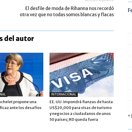
Artículo siguiente
El desfile de moda de Rihanna nos recordó
F
otra vez que no todas somos blancas y flacas
 del autor
NAL
INTERNACIONAL
achelet propone una
EE. UU. impondrá fianzas de hasta
icaz ante los desafíos
US$20,000 para visas de turismo
y negocios a ciudadanos de unos
« 
50 países; RD queda fuera