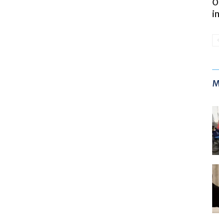
O
i
M