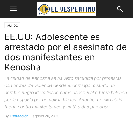
MUNDO
EE.UU: Adolescente es
arrestado por el asesinato de
dos manifestantes en
Kenosha
La ciudad de Kenosha se ha visto sacudida por protestas
con brotes de violencia desde el domingo, cuando un
hombre negro identificado como Jacob Blake fuera baleado
por la espalda por un policía blanco. Anoche, un civil abrió
fuego contra manifestantes y mató a dos personas
By
Redacción
-
agosto 26, 2020