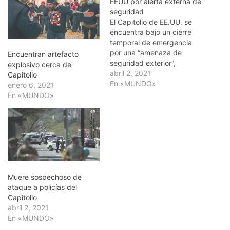
EEUU por alerta externa de
seguridad
El Capitolio de EE.UU. se
encuentra bajo un cierre
temporal de emergencia
por una “amenaza de
Encuentran artefacto
seguridad exterior”,
explosivo cerca de
informó este viernes la
abril 2, 2021
Capitolio
policía, sin ofrecer más
En «MUNDO»
enero 6, 2021
detalles. “Debido a una
En «MUNDO»
amenaza de seguridad
externa. No se permite la
entrada ni salida de todos
los edificios del Capitolio
de EE.UU. en…
Muere sospechoso de
ataque a policías del
Capitolio
abril 2, 2021
En «MUNDO»