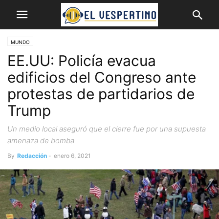
MUNDO
EE.UU: Policía evacua
edificios del Congreso ante
protestas de partidarios de
Trump
Un medio local aseguró que el cierre fue por una supuesta
amenaza de bomba
By
Redacción
-
enero 6, 2021