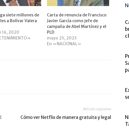
N
ga siete millones de
Carta de renuncia de Francisco
les a Bolívar Valera
Javier García como jefe de
C
campaña de Abel Martínez y el
b
e 16, 2020
PLD
c
ETENIMIENTO»
mayo 25, 2023
En «NACIONAL»
P
S
p
E
s
Artículo siguiente
N
:
Cómo ver Netflix de manera gratuita y legal
T