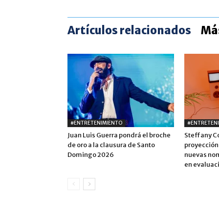
Artículos relacionados
Más
#ENTRETENIMIENTO
#ENTRETEN
Juan Luis Guerra pondrá el broche
Steffany C
de oro a la clausura de Santo
proyección
Domingo 2026
nuevas nom
en evaluac