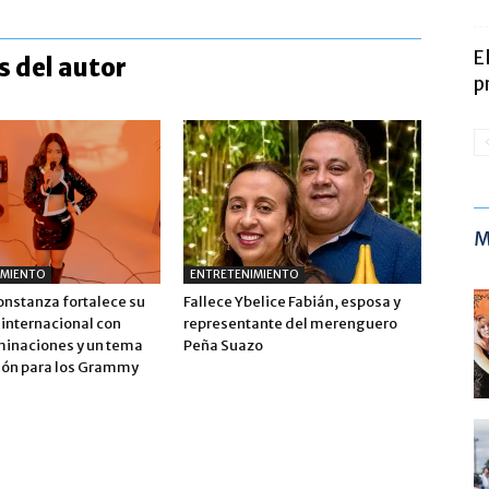
E
 del autor
p
M
IMIENTO
ENTRETENIMIENTO
onstanza fortalece su
Fallece Ybelice Fabián, esposa y
 internacional con
representante del merenguero
inaciones y un tema
Peña Suazo
ión para los Grammy