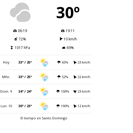
30º
06:19
19:11
72%
10 km/h
1017 hPa
69%
Hoy
33º / 25º
65%
23 km/h
Mñn.
33º / 25º
52%
22 km/h
Dom. 9
34º / 24º
100%
23 km/h
Lun. 10
30º / 23º
100%
12 km/h
El tiempo en Santo Domingo