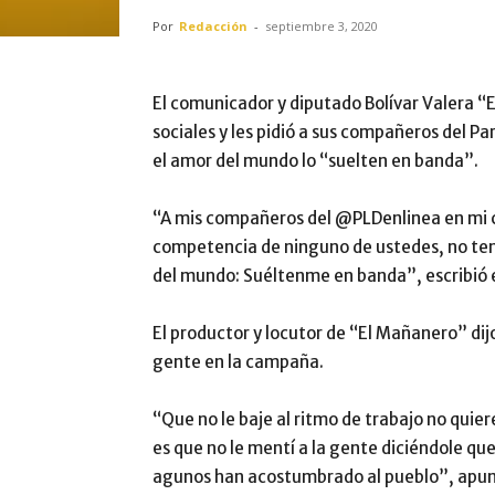
Por
Redacción
-
septiembre 3, 2020
El comunicador y diputado Bolívar Valera “E
sociales y les pidió a sus compañeros del P
el amor del mundo lo “suelten en banda”.
“A mis compañeros del @PLDenlinea en mi c
competencia de ninguno de ustedes, no teng
del mundo: Suéltenme en banda”, escribió e
El productor y locutor de “El Mañanero” dij
gente en la campaña.
“Que no le baje al ritmo de trabajo no quier
es que no le mentí a la gente diciéndole qu
agunos han acostumbrado al pueblo”, apun