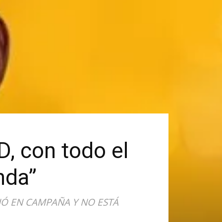
D, con todo el
nda”
IÓ EN CAMPAÑA Y NO ESTÁ