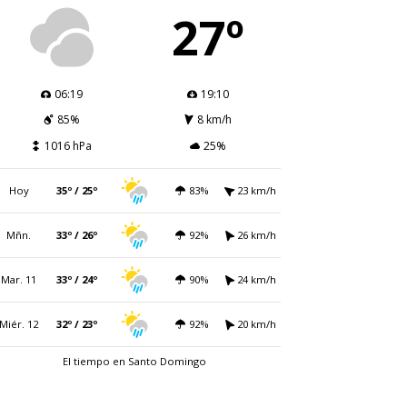
27º
06:19
19:10
85%
8 km/h
1016 hPa
25%
Hoy
35º / 25º
83%
23 km/h
Mñn.
33º / 26º
92%
26 km/h
Mar. 11
33º / 24º
90%
24 km/h
Miér. 12
32º / 23º
92%
20 km/h
El tiempo en Santo Domingo