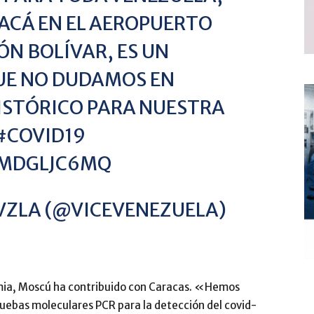
CÁ EN EL AEROPUERTO
N BOLÍVAR, ES UN
UE NO DUDAMOS EN
STÓRICO PARA NUESTRA
#COVID19
8MDGLJC6MQ
 VZLA (@VICEVENEZUELA)
mia, Moscú ha contribuido con Caracas. «Hemos
uebas moleculares PCR para la detección del covid-