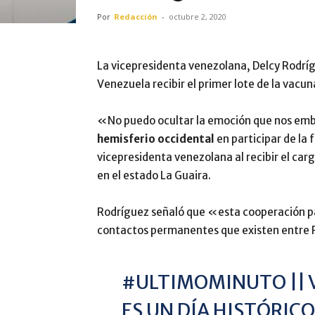
Por
Redacción
-
octubre 2, 2020
La vicepresidenta venezolana, Delcy Rodr
Venezuela recibir el primer lote de la vac
«No puedo ocultar la emoción que nos em
hemisferio occidental
en participar de la
vicepresidenta venezolana al recibir el ca
en el estado La Guaira.
Rodríguez señaló que «esta cooperación par
contactos permanentes que existen entre R
#ULTIMOMINUTO
||
ES UN DÍA HISTÓRIC