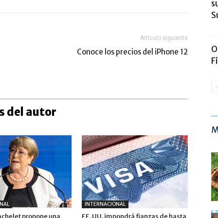
s
S
Artículo siguiente
O
Conoce los precios del iPhone 12
F
 del autor
M
NAL
INTERNACIONAL
achelet propone una
EE. UU. impondrá fianzas de hasta