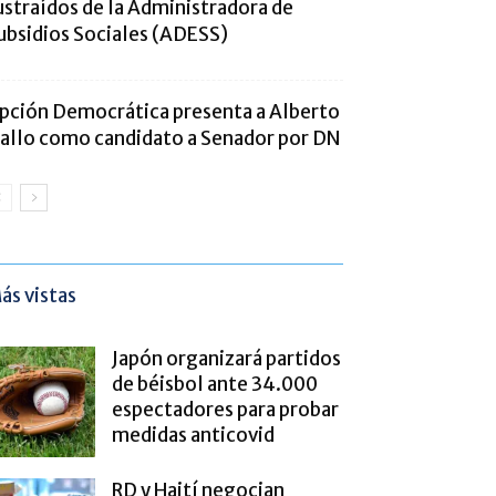
ustraídos de la Administradora de
ubsidios Sociales (ADESS)
pción Democrática presenta a Alberto
iallo como candidato a Senador por DN
ás vistas
Japón organizará partidos
de béisbol ante 34.000
espectadores para probar
medidas anticovid
RD y Haití negocian