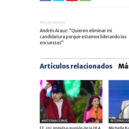
Artículo anterior
Andrés Arauz: “Quieren eliminar mi
candidatura porque estamos liderando las
encuestas”
Artículos relacionados
Más
#INTERNACIONAL
INTERNACIO
EE. UU. impulsa reunión de la OEA
Michelle B