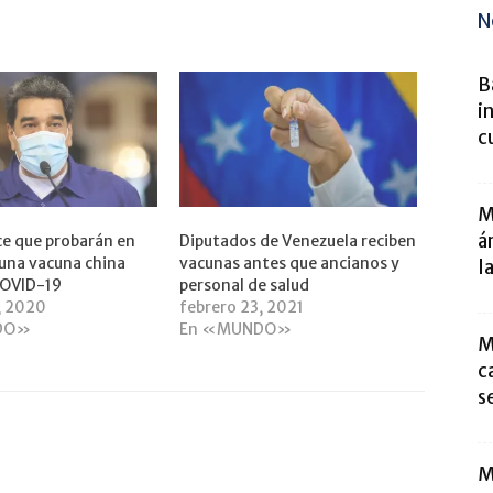
N
B
i
c
M
á
e que probarán en
Diputados de Venezuela reciben
una vacuna china
vacunas antes que ancianos y
l
COVID-19
personal de salud
, 2020
febrero 23, 2021
DO»
En «MUNDO»
M
c
se
M