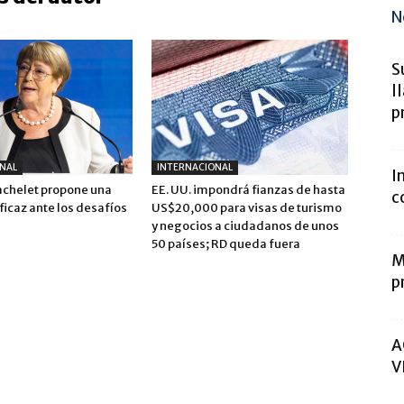
N
S
l
p
NAL
INTERNACIONAL
I
achelet propone una
EE. UU. impondrá fianzas de hasta
c
icaz ante los desafíos
US$20,000 para visas de turismo
y negocios a ciudadanos de unos
50 países; RD queda fuera
M
p
A
V