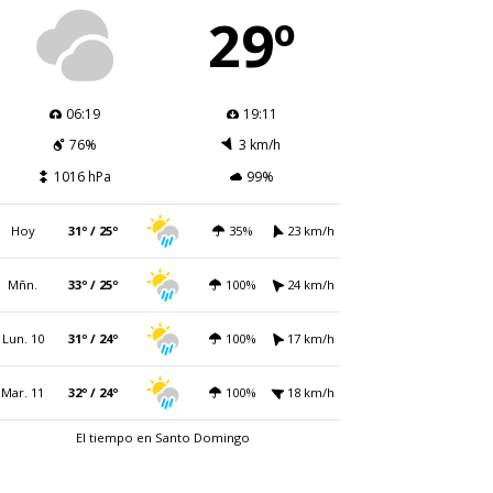
29º
06:19
19:11
76%
3 km/h
1016 hPa
99%
Hoy
31º / 25º
35%
23 km/h
Mñn.
33º / 25º
100%
24 km/h
Lun. 10
31º / 24º
100%
17 km/h
Mar. 11
32º / 24º
100%
18 km/h
El tiempo en Santo Domingo