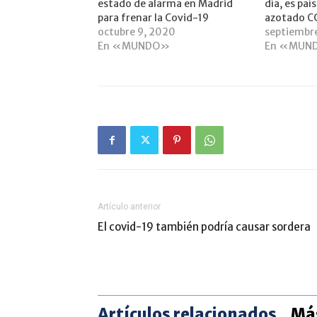
estado de alarma en Madrid
día, es pa
para frenar la Covid-19
azotado C
octubre 9, 2020
septiembr
En «MUNDO»
En «MUN
Artículo anterior
El covid-19 también podría causar sordera
Artículos relacionados
Más