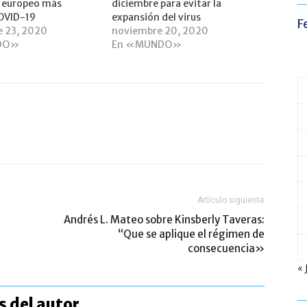
ís europeo más
diciembre para evitar la
OVID-19
expansión del virus
F
e 23, 2020
noviembre 20, 2020
DO»
En «MUNDO»
Artículo siguiente
Andrés L. Mateo sobre Kinsberly Taveras:
“Que se aplique el régimen de
consecuencia»
« 
 del autor