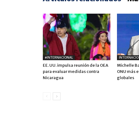
#INTERNACIONAL
INTERNACIO
EE. UU. impulsa reunión de la OEA
Michelle B
para evaluar medidas contra
ONU más ef
Nicaragua
globales