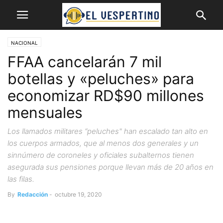
NACIONAL
FFAA cancelarán 7 mil
botellas y «peluches» para
economizar RD$90 millones
mensuales
Los llamados militares “peluches" han escalado tan alto en
los cuerpos armados, que al menos dos generales y un
sinnúmero de coroneles y oficiales subalternos tienen
asegurada sus pensiones porque llevan más de 20 años en
las filas.
By
Redacción
-
octubre 19, 2020