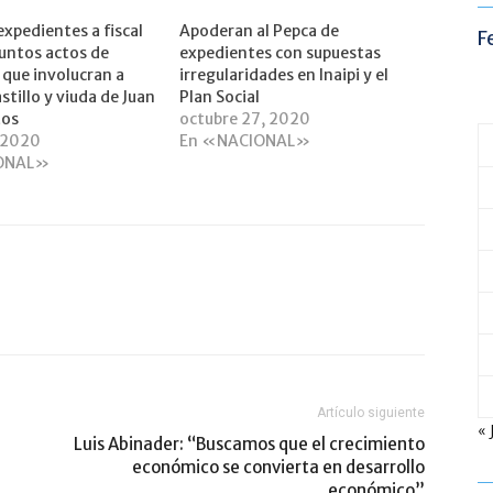
expedientes a fiscal
Apoderan al Pepca de
F
untos actos de
expedientes con supuestas
 que involucran a
irregularidades en Inaipi y el
stillo y viuda de Juan
Plan Social
tos
octubre 27, 2020
, 2020
En «NACIONAL»
ONAL»
Artículo siguiente
« 
Luis Abinader: “Buscamos que el crecimiento
económico se convierta en desarrollo
económico”