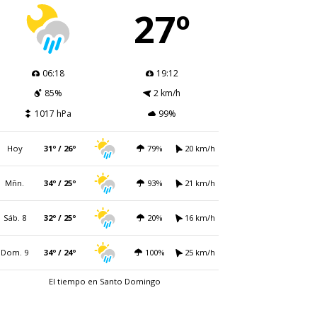
27º
06:18
19:12
85%
2 km/h
1017 hPa
99%
Hoy
31º / 26º
79%
20 km/h
Mñn.
34º / 25º
93%
21 km/h
Sáb. 8
32º / 25º
20%
16 km/h
Dom. 9
34º / 24º
100%
25 km/h
El tiempo en Santo Domingo