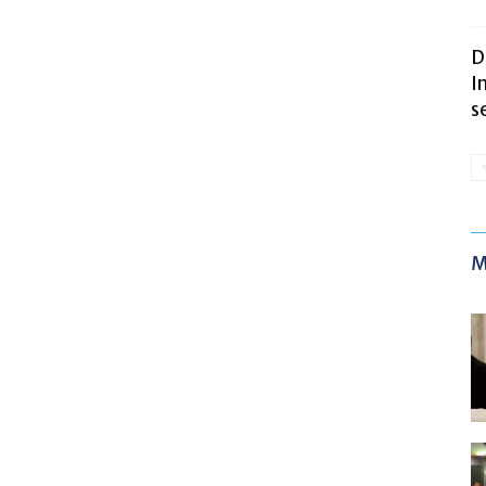
D
I
s
M