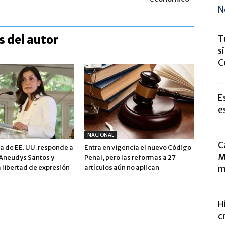
N
 del autor
T
s
C
E
e
NACIONAL
C
 de EE. UU. responde a
Entra en vigencia el nuevo Código
M
 Aneudys Santos y
Penal, pero las reformas a 27
 libertad de expresión
artículos aún no aplican
m
H
c