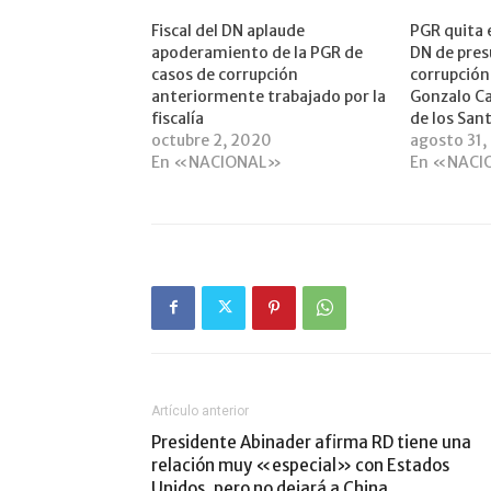
Fiscal del DN aplaude
PGR quita 
apoderamiento de la PGR de
DN de pres
casos de corrupción
corrupción
anteriormente trabajado por la
Gonzalo Ca
fiscalía
de los San
octubre 2, 2020
agosto 31
En «NACIONAL»
En «NACI
Artículo anterior
Presidente Abinader afirma RD tiene una
relación muy «especial» con Estados
Unidos, pero no dejará a China