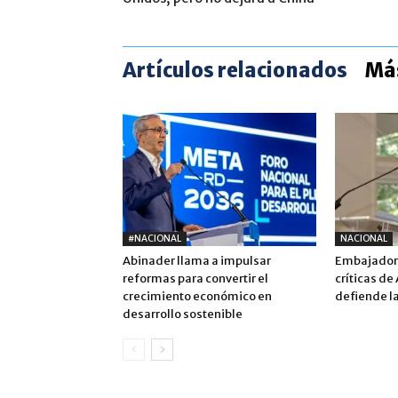
Artículos relacionados
Más
#NACIONAL
NACIONAL
Abinader llama a impulsar
Embajadora
reformas para convertir el
críticas de
crecimiento económico en
defiende la
desarrollo sostenible