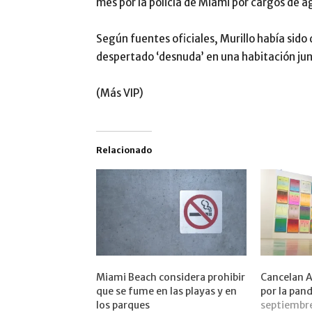
mes por la policía de Miami por cargos de a
Según fuentes oficiales, Murillo había sido
despertado ‘desnuda’ en una habitación junt
(Más VIP)
Relacionado
Miami Beach considera prohibir
Cancelan A
que se fume en las playas y en
por la pan
los parques
septiembr