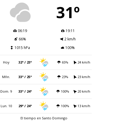
31º
06:19
19:11
66%
2 km/h
1015 hPa
100%
Hoy
32º / 23º
65%
24 km/h
Mñn.
33º / 25º
23%
23 km/h
Dom. 9
33º / 24º
100%
20 km/h
Lun. 10
29º / 24º
100%
13 km/h
El tiempo en Santo Domingo