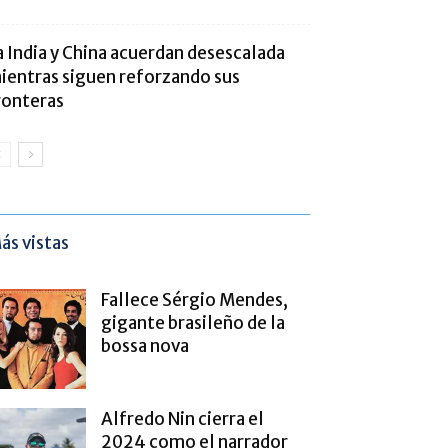
a India y China acuerdan desescalada
ientras siguen reforzando sus
ronteras
ás vistas
Fallece Sérgio Mendes,
gigante brasileño de la
bossa nova
Alfredo Nin cierra el
2024 como el narrador