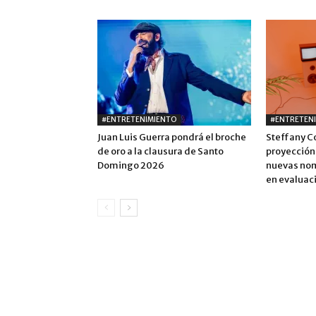
#ENTRETENIMIENTO
#ENTRETEN
Juan Luis Guerra pondrá el broche
Steffany C
de oro a la clausura de Santo
proyección
Domingo 2026
nuevas nom
en evaluac