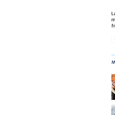
L
m
f
M