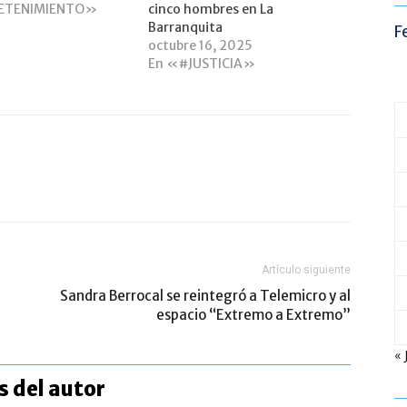
ETENIMIENTO»
cinco hombres en La
Barranquita
F
octubre 16, 2025
En «#JUSTICIA»
Artículo siguiente
Sandra Berrocal se reintegró a Telemicro y al
espacio “Extremo a Extremo”
« 
 del autor