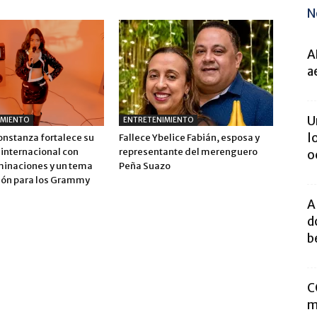
N
A
a
U
IMIENTO
ENTRETENIMIENTO
l
onstanza fortalece su
Fallece Ybelice Fabián, esposa y
 internacional con
representante del merenguero
o
inaciones y un tema
Peña Suazo
ión para los Grammy
A
d
b
C
m