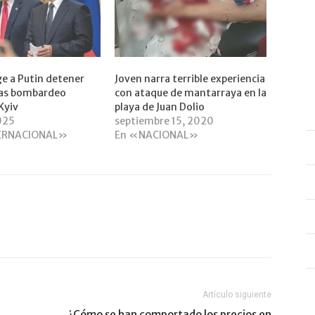
e a Putin detener
Joven narra terrible experiencia
ras bombardeo
con ataque de mantarraya en la
Kyiv
playa de Juan Dolio
2025
septiembre 15, 2020
ERNACIONAL»
En «NACIONAL»
Artículo siguiente
¿Cómo se han comportado los precios en