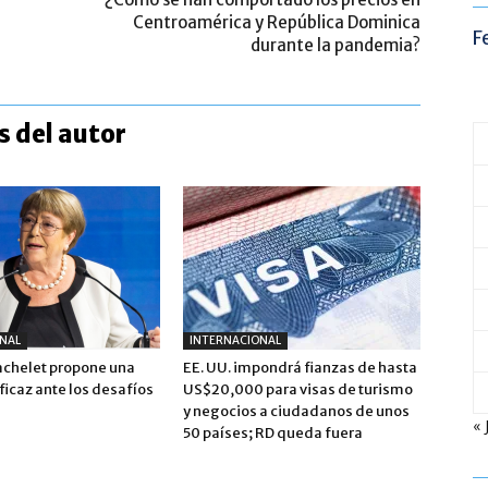
Centroamérica y República Dominica
F
durante la pandemia?
 del autor
NAL
INTERNACIONAL
achelet propone una
EE. UU. impondrá fianzas de hasta
icaz ante los desafíos
US$20,000 para visas de turismo
y negocios a ciudadanos de unos
« 
50 países; RD queda fuera