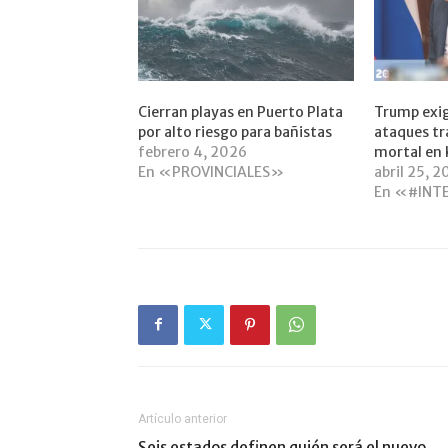
Cierran playas en Puerto Plata
Trump exig
por alto riesgo para bañistas
ataques t
febrero 4, 2026
mortal en 
En «PROVINCIALES»
abril 25, 
En «#INT
Artículo anterior
Seis estados definen quién será el nuevo