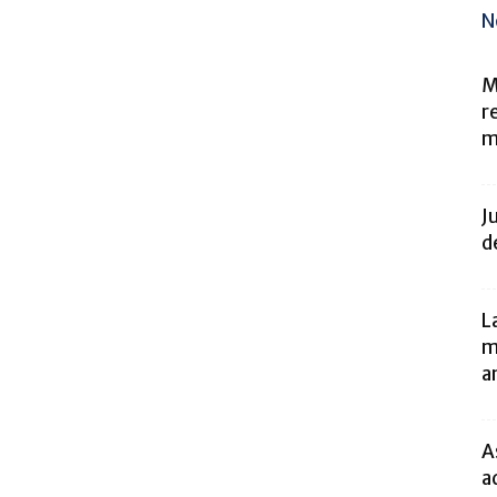
N
M
r
m
J
d
L
m
a
A
a