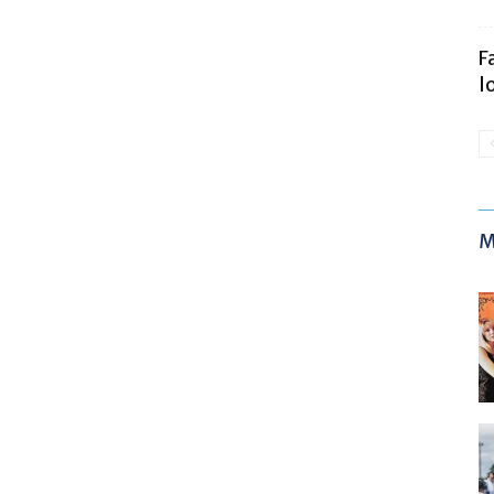
F
l
M