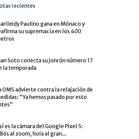
otas recientes
arileidy Paulino gana en Mónaco y
eafirma su supremacía en los 400
etros
uan Soto conecta su jonrón número 17
e la temporada
a OMS advierte contra la relajación de
edidas: “Ya hemos pasado por esto
ntes”
sí es la cámara del Google Pixel 5:
diós al zoom, hola al gran...