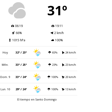
31º
06:19
19:11
66%
2 km/h
1015 hPa
100%
Hoy
32º / 23º
65%
24 km/h
Mñn.
33º / 25º
23%
23 km/h
Dom. 9
33º / 24º
100%
20 km/h
Lun. 10
29º / 24º
100%
13 km/h
El tiempo en Santo Domingo