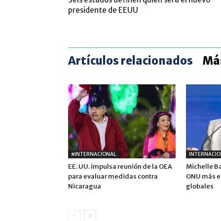
presidente de EEUU
Artículos relacionados
Más
#INTERNACIONAL
INTERNACIO
EE. UU. impulsa reunión de la OEA
Michelle B
para evaluar medidas contra
ONU más ef
Nicaragua
globales