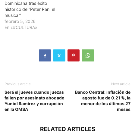
Dominicana tras éxito
histórico de “Peter Pan, el
musical”
febrero 5, 2026
En «#CULTURA»
Previous article
Next article
Será el jueves cuando juezas
Banco Central: inflación de
fallen por asesinato abogado
agosto fue de 0.21 %, la
Yuniol Ramírez y corrupción
menor de los últimos 27
en la OMSA
meses
RELATED ARTICLES