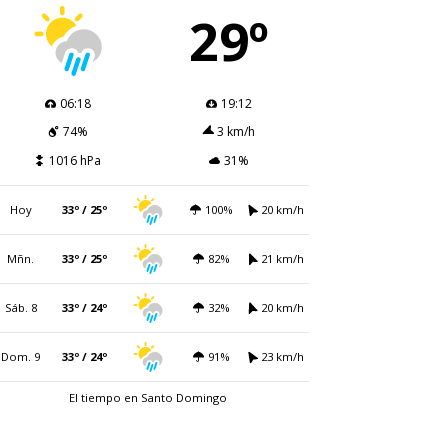
29º
06:18
19:12
74%
3 km/h
1016 hPa
31%
Hoy
33º / 25º
100%
20 km/h
Mñn.
33º / 25º
82%
21 km/h
Sáb. 8
33º / 24º
32%
20 km/h
Dom. 9
33º / 24º
91%
23 km/h
El tiempo en Santo Domingo