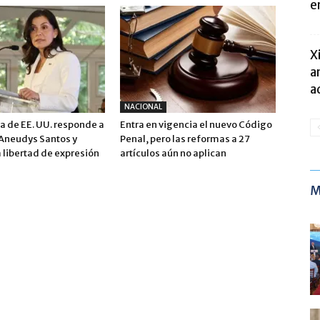
e
X
a
a
NACIONAL
 de EE. UU. responde a
Entra en vigencia el nuevo Código
 Aneudys Santos y
Penal, pero las reformas a 27
 libertad de expresión
artículos aún no aplican
M