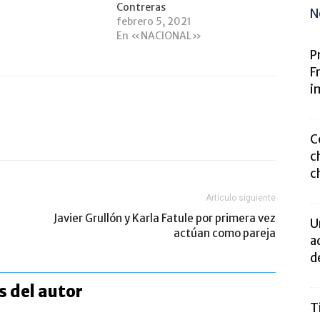
Contreras
N
febrero 5, 2021
En «NACIONAL»
P
F
i
C
c
c
Artículo siguiente
Javier Grullón y Karla Fatule por primera vez
U
actúan como pareja
a
d
 del autor
T